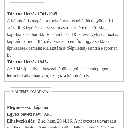
Történeti leírás 1701-1945
A kápolnát is magában foglaló majorsági épületegyüttes 18.
századi. Kiépülése a század második felére tehető. Maga a
kápolna késő barokk. Első említése 1817. évi egyházlátogatás
kapcsán ismert. 1845. évi vizitáció említi, hogy az akkori
építkezések (emelet kialakítása a főépületen) érinti a kápolnát
is.
Történeti leírás 1945-
Az 1945-ig aktívan használt épületegyüttes jelenleg igen
leromlott állaptban van, ez igaz a kápolnára is.
MAI TEMPLOM ADATAI
Megnevezés
kápolna
Egyéb bevett név
Akli
Elhelyezkedés
Zirc, hrsz. 2044/16. A négyzetes udvart zárt
rendben körülvevő épületek közül a délkeleti tájolású szárny