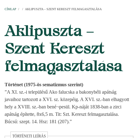
Címlap
Plébániák
Templomok
Egyházi személyek
Esperesi kerületek
Főesperességek
Székeskáptalan
CÍMLAP
/
/
AKLIPUSZTA – SZENT KERESZT FELMAGASZTALÁSA
MORZSA
Aklipuszta –
Szent Kereszt
felmagasztalása
Történet (1975-ös sematizmus szerint)
”A XI. sz.-i településű Ako falucska a bakonybéli apátság
javaihoz tartozott a XVI. sz. közepéig. A XVI. sz.-ban elhagyott
hely a XVIII. sz.-ban bené¬pesül. Kp-náját 1838-ban a zirci
apátság építette, 8x6,5 m. Tit: Szt. Kereszt felmagasztalása.
Búcsú: szept. 14. Hsz: 181 (207).”
TÖRTÉNETI LEÍRÁS