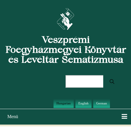
Ugrás
a
tartalomra
Veszprémi
Főegyházmegyei Könyvtár
és Levéltár Sematizmusa
Keresés
Hungarian
English
German
Menü
Main
navigation