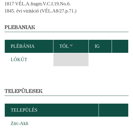
1817 VÉL.A.fragm.V.C.f.19.No.6.
1845. évi vizitáció (VÉL.A8/27.p.71.)
PLÉBÁNIÁK
PLÉBÁNIA
TÓL
IG
NÖVEKVŐ
RENDEZÉS
LÓKÚT
TELEPÜLÉSEK
TELEPÜLÉS
Zirc-Akli