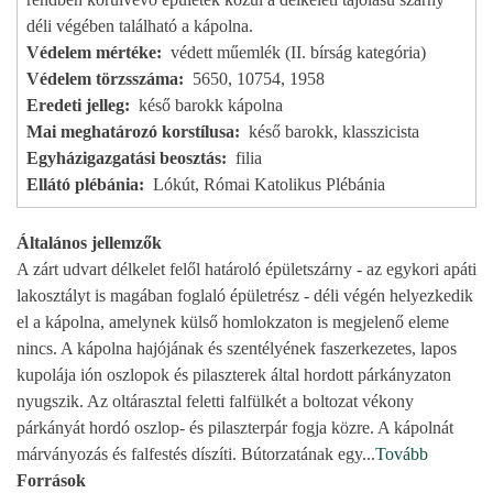
déli végében található a kápolna.
Védelem mértéke
védett műemlék (II. bírság kategória)
Védelem törzsszáma
5650, 10754, 1958
Eredeti jelleg
késő barokk kápolna
Mai meghatározó korstílusa
késő barokk, klasszicista
Egyházigazgatási beosztás
filia
Ellátó plébánia
Lókút, Római Katolikus Plébánia
Általános jellemzők
A zárt udvart délkelet felől határoló épületszárny - az egykori apáti
lakosztályt is magában foglaló épületrész - déli végén helyezkedik
el a kápolna, amelynek külső homlokzaton is megjelenő eleme
nincs. A kápolna hajójának és szentélyének faszerkezetes, lapos
kupolája ión oszlopok és pilaszterek által hordott párkányzaton
nyugszik. Az oltárasztal feletti falfülkét a boltozat vékony
párkányát hordó oszlop- és pilaszterpár fogja közre. A kápolnát
márványozás és falfestés díszíti. Bútorzatának egy
...
Tovább
Források