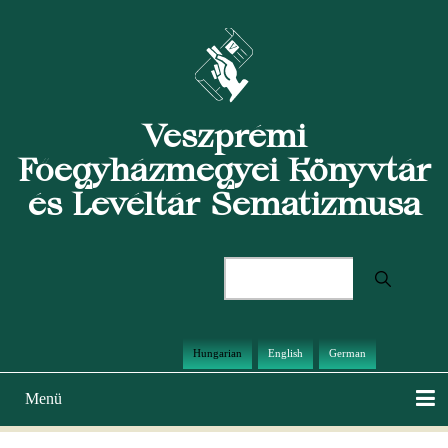
Ugrás
a
tartalomra
Veszprémi
Főegyházmegyei Könyvtár
és Levéltár Sematizmusa
Keresés
Hungarian
English
German
Menü
Main
navigation