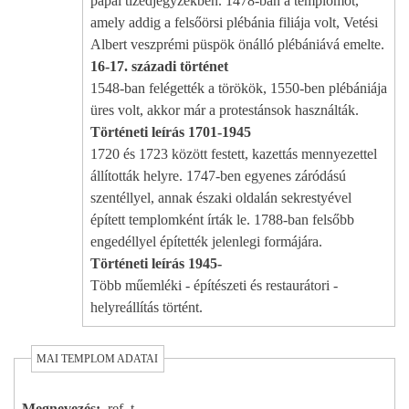
pápai tizedjegyzékben. 1478-ban a templomot,
amely addig a felsőörsi plébánia filiája volt, Vetési
Albert veszprémi püspök önálló plébániává emelte.
16-17. századi történet
1548-ban felégették a törökök, 1550-ben plébániája
üres volt, akkor már a protestánsok használták.
Történeti leírás 1701-1945
1720 és 1723 között festett, kazettás mennyezettel
állították helyre. 1747-ben egyenes záródású
szentéllyel, annak északi oldalán sekrestyével
épített templomként írták le. 1788-ban felsőbb
engedéllyel építették jelenlegi formájára.
Történeti leírás 1945-
Több műemléki - építészeti és restaurátori -
helyreállítás történt.
MAI TEMPLOM ADATAI
Megnevezés
ref. t