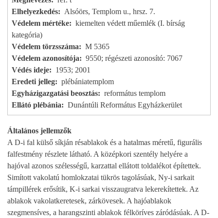
Elhelyezkedés
Alsóörs, Templom u., hrsz. 7.
Védelem mértéke
kiemelten védett műemlék (I. bírság
kategória)
Védelem törzsszáma
M 5365
Védelem azonosítója
9550; régészeti azonosító: 7067
Védés ideje
1953; 2001
Eredeti jelleg
plébániatemplom
Egyházigazgatási beosztás
református templom
Ellátó plébánia
Dunántúli Református Egyházkerület
Általános jellemzők
A D-i fal külső síkján résablakok és a hatalmas méretű, figurális
falfestmény részlete látható. A középkori szentély helyére a
hajóval azonos szélességű, karzattal ellátott toldalékot építettek.
Simított vakolatú homlokzatai tükrös tagolásúak, Ny-i sarkait
támpillérek erősítik, K-i sarkai visszaugratva lekerekítettek. Az
ablakok vakolatkeretesek, zárkövesek. A hajóablakok
szegmensíves, a harangszinti ablakok félköríves záródásúak. A D-