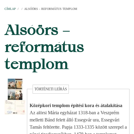
Címlap
Plébániák
Templomok
Egyházi személyek
Esperesi kerületek
Főesperességek
Székeskáptalan
CÍMLAP
/
/
ALSÓÖRS – REFORMÁTUS TEMPLOM
MORZSA
Alsóörs –
református
templom
TÖRTÉNETI LEÍRÁS
Középkori templom építési kora és átalakítása
Az alörsi Mária egyházat 1318-ban a Veszprém
melletti Bánd felett álló Essegvár ura, Essegvári
Tamás feltörette. Papja 1333-1335 között szerepel a