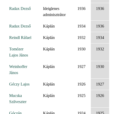
Radax Dezső
Ideiglenes
1936
1936
adminisztrátor
Radax Dezső
Káplán
1934
1936
Reindl Ráfael
Káplán
1932
1934
Tomózer
Káplán
1930
1932
Lajos János
Weinhoffer
Káplán
1927
1930
János
Géczy Lajos
Káplán
1926
1927
Mucska
Káplán
1925
1926
Szilveszter
Góczán
Káplán
1924
1925