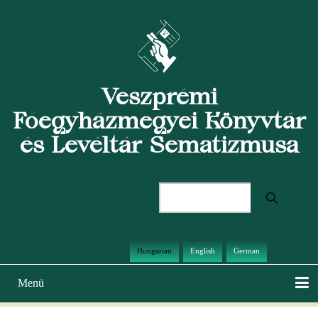
Ugrás
a
tartalomra
Veszprémi
Főegyházmegyei Könyvtár
és Levéltár Sematizmusa
Keresés
Hungarian
English
German
Menü
Main
navigation