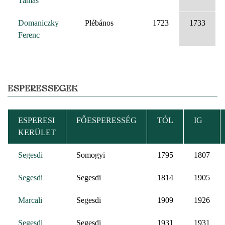
Tamás
Domaniczky
Plébános
1723
1733
Ferenc
ESPERESSÉGEK
ESPERESI
FŐESPERESSÉG
TÓL
IG
KERÜLET
Segesdi
Somogyi
1795
1807
Segesdi
Segesdi
1814
1905
Marcali
Segesdi
1909
1926
Segesdi
Segesdi
1931
1931