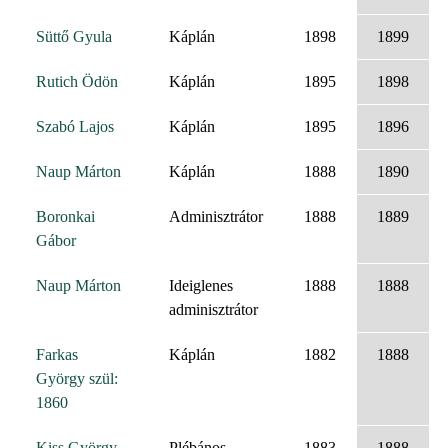
Süttő Gyula
Káplán
1898
1899
Rutich Ödön
Káplán
1895
1898
Szabó Lajos
Káplán
1895
1896
Naup Márton
Káplán
1888
1890
Boronkai
Adminisztrátor
1888
1889
Gábor
Naup Márton
Ideiglenes
1888
1888
adminisztrátor
Farkas
Káplán
1882
1888
György szül:
1860
Kiss György
Plébános
1883
1888