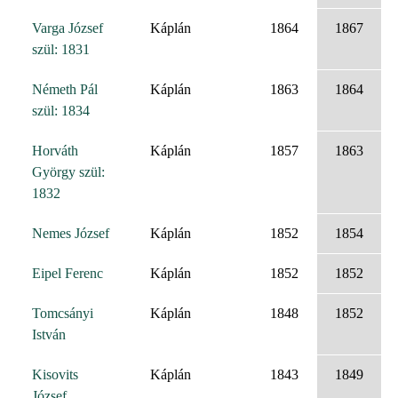
Varga József
Káplán
1864
1867
szül: 1831
Németh Pál
Káplán
1863
1864
szül: 1834
Horváth
Káplán
1857
1863
György szül:
1832
Nemes József
Káplán
1852
1854
Eipel Ferenc
Káplán
1852
1852
Tomcsányi
Káplán
1848
1852
István
Kisovits
Káplán
1843
1849
József