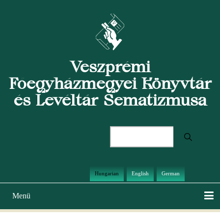
Ugrás
a
tartalomra
Veszprémi
Főegyházmegyei Könyvtár
és Levéltár Sematizmusa
Keresés
Hungarian
English
German
Menü
Main
navigation