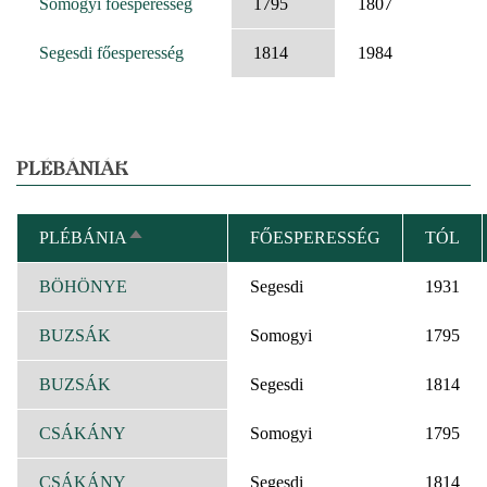
Somogyi főesperesség
1795
1807
Segesdi főesperesség
1814
1984
PLÉBÁNIÁK
PLÉBÁNIA
FŐESPERESSÉG
TÓL
CSÖKKENŐ
RENDEZÉS
BÖHÖNYE
Segesdi
1931
BUZSÁK
Somogyi
1795
BUZSÁK
Segesdi
1814
CSÁKÁNY
Somogyi
1795
CSÁKÁNY
Segesdi
1814