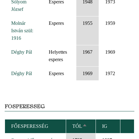
Sólyom
Esperes
1948
1973
József
Molnár
Esperes
1955
1959
István szül:
1916
Déghy Pál
Helyettes
1967
1969
esperes
Déghy Pál
Esperes
1969
1972
FŐSPERESSÉG
FŐESPERESSÉG
TÓL
IG
CSÖKKENŐ
RENDEZÉS