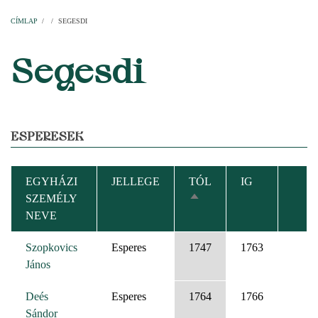
Címlap
Plébániák
Templomok
Egyházi személyek
Esperesi kerületek
Főesperességek
Székeskáptalan
CÍMLAP
/
/
SEGESDI
MORZSA
Segesdi
ESPERESEK
EGYHÁZI
JELLEGE
TÓL
IG
SZEMÉLY
CSÖKKENŐ
NEVE
RENDEZÉS
Szopkovics
Esperes
1747
1763
János
Deés
Esperes
1764
1766
Sándor