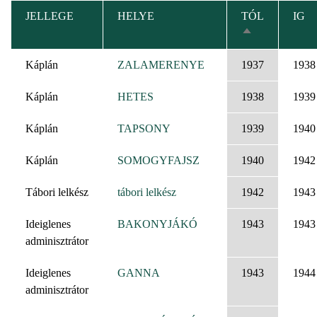
JELLEGE
HELYE
TÓL
IG
CSÖKKENŐ
RENDEZÉS
Káplán
ZALAMERENYE
1937
1938
Káplán
HETES
1938
1939
Káplán
TAPSONY
1939
1940
Káplán
SOMOGYFAJSZ
1940
1942
Tábori lelkész
tábori lelkész
1942
1943
Ideiglenes
BAKONYJÁKÓ
1943
1943
adminisztrátor
Ideiglenes
GANNA
1943
1944
adminisztrátor