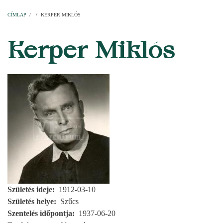
Címlap
Plébániák
Templomok
Egyházi személyek
Esperesi kerületek
Főesperességek
Székeskáptalan
CÍMLAP
/
/
KERPER MIKLÓS
MORZSA
Kerper Miklós
Születés ideje
1912-03-10
Születés helye
Szűcs
Szentelés időpontja
1937-06-20