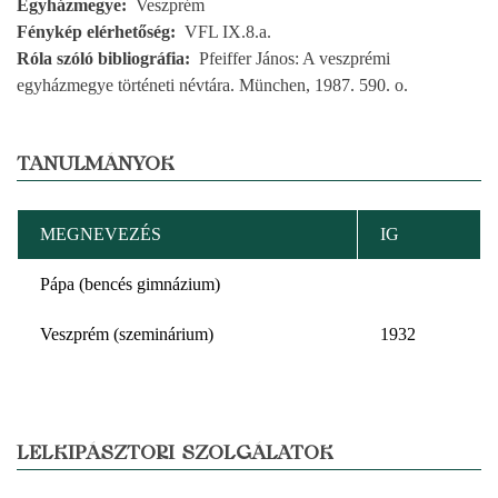
Egyházmegye
Veszprém
Fénykép elérhetőség
VFL IX.8.a.
Róla szóló bibliográfia
Pfeiffer János: A veszprémi
egyházmegye történeti névtára. München, 1987. 590. o.
TANULMÁNYOK
MEGNEVEZÉS
IG
Pápa (bencés gimnázium)
Veszprém (szeminárium)
1932
LELKIPÁSZTORI SZOLGÁLATOK