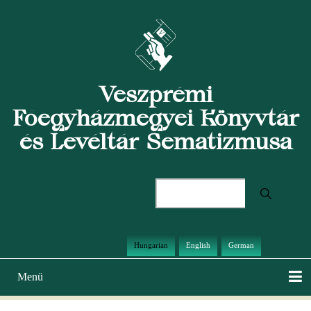
Ugrás
a
tartalomra
Veszprémi
Főegyházmegyei Könyvtár
és Levéltár Sematizmusa
Keresés
Hungarian
English
German
Menü
Main
navigation