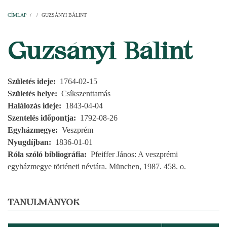
Címlap
Plébániák
Templomok
Egyházi személyek
Esperesi kerületek
Főesperességek
Székeskáptalan
CÍMLAP
/
/
GUZSÁNYI BÁLINT
MORZSA
Guzsányi Bálint
Születés ideje
1764-02-15
Születés helye
Csíkszenttamás
Halálozás ideje
1843-04-04
Szentelés időpontja
1792-08-26
Egyházmegye
Veszprém
Nyugdíjban
1836-01-01
Róla szóló bibliográfia
Pfeiffer János: A veszprémi
egyházmegye történeti névtára. München, 1987. 458. o.
TANULMÁNYOK