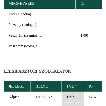
MEGNEVEZÉS
IG
Pécs (filozófia)
Pozsony (teológia)
Veszprém (szeminárium)
1790
Veszprém (teológia)
LELKIPÁSZTORI SZOLGÁLATOK
JELLEGE
HELYE
TÓL
IG
CSÖKKENŐ
RENDEZÉS
Káplán
TAPSONY
1793
1794