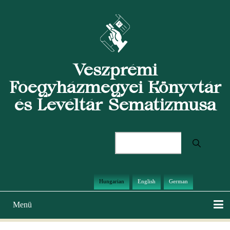
Ugrás
a
tartalomra
Veszprémi
Főegyházmegyei Könyvtár
és Levéltár Sematizmusa
Keresés
Hungarian
English
German
Menü
Main
navigation