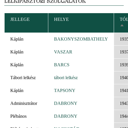
LELKIPÁSZTORI SZOLGÁLATOK
JELLEGE
HELYE
TÓ
CS
RE
Káplán
BAKONYSZOMBATHELY
193
Káplán
VASZAR
193
Káplán
BARCS
193
Tábori lelkész
tábori lelkész
194
Káplán
TAPSONY
194
Adminisztrátor
DABRONY
194
Plébános
DABRONY
194