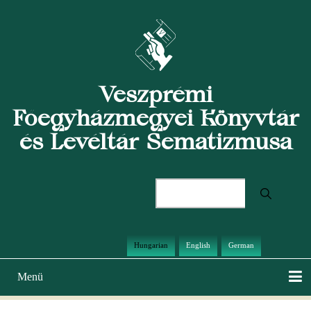
Ugrás
a
tartalomra
Veszprémi
Főegyházmegyei Könyvtár
és Levéltár Sematizmusa
Keresés
Hungarian
English
German
Menü
Main
navigation