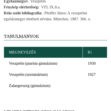
Egyházmegye
Veszprém
Fénykép elérhetőség
VFL IX.8.a.
Róla szóló bibliográfia
Pfeiffer János: A veszprémi
egyházmegye történeti névtára. München, 1987. 366. o.
TANULMÁNYOK
MEGNEVEZÉS
IG
Veszprém (piarista gimnázium)
1930
Veszprém (szeminárium)
1927
Zalaegerszeg (gimnázium)