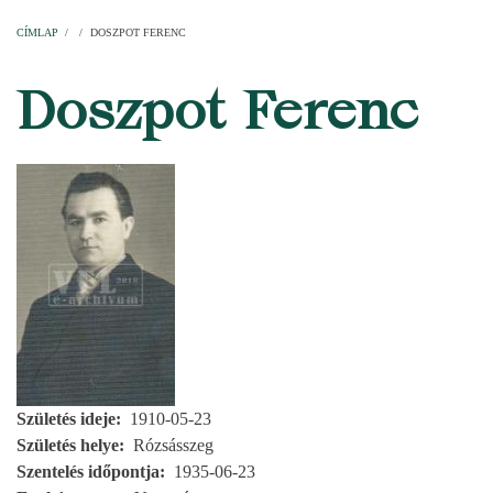
Címlap
Plébániák
Templomok
Egyházi személyek
Esperesi kerületek
Főesperességek
Székeskáptalan
CÍMLAP
/
/
DOSZPOT FERENC
MORZSA
Doszpot Ferenc
Születés ideje
1910-05-23
Születés helye
Rózsásszeg
Szentelés időpontja
1935-06-23