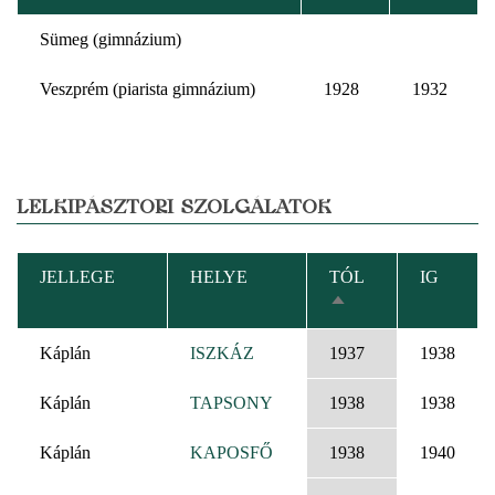
Sümeg (gimnázium)
Veszprém (piarista gimnázium)
1928
1932
LELKIPÁSZTORI SZOLGÁLATOK
JELLEGE
HELYE
TÓL
IG
CSÖKKENŐ
RENDEZÉS
Káplán
ISZKÁZ
1937
1938
Káplán
TAPSONY
1938
1938
Káplán
KAPOSFŐ
1938
1940