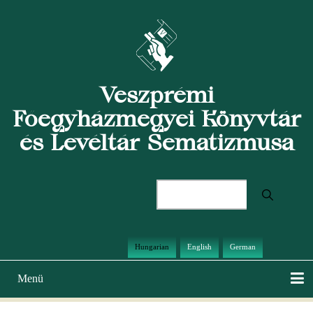
Ugrás
a
tartalomra
Veszprémi
Főegyházmegyei Könyvtár
és Levéltár Sematizmusa
Keresés
Hungarian
English
German
Menü
Main
navigation