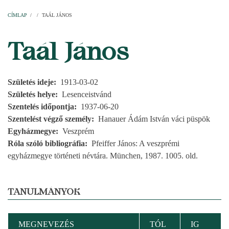
Címlap
Plébániák
Templomok
Egyházi személyek
Esperesi kerületek
Főesperességek
Székeskáptalan
CÍMLAP
/
/
TAÁL JÁNOS
MORZSA
Taál János
Születés ideje
1913-03-02
Születés helye
Lesenceistvánd
Szentelés időpontja
1937-06-20
Szentelést végző személy
Hanauer Ádám István váci püspök
Egyházmegye
Veszprém
Róla szóló bibliográfia
Pfeiffer János: A veszprémi
egyházmegye történeti névtára. München, 1987. 1005. old.
TANULMÁNYOK
MEGNEVEZÉS
TÓL
IG