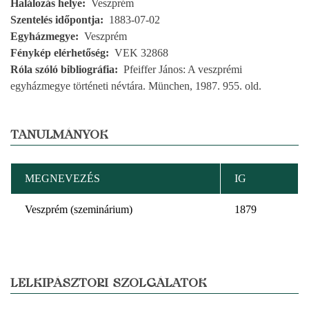
Halálozás helye
Veszprém
Szentelés időpontja
1883-07-02
Egyházmegye
Veszprém
Fénykép elérhetőség
VEK 32868
Róla szóló bibliográfia
Pfeiffer János: A veszprémi
egyházmegye történeti névtára. München, 1987. 955. old.
TANULMÁNYOK
MEGNEVEZÉS
IG
Veszprém (szeminárium)
1879
LELKIPÁSZTORI SZOLGÁLATOK