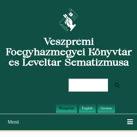
Ugrás
a
tartalomra
Veszprémi
Főegyházmegyei Könyvtár
és Levéltár Sematizmusa
Keresés
Hungarian
English
German
Menü
Main
navigation