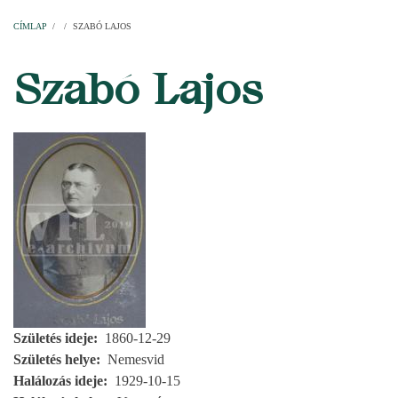
Címlap
Plébániák
Templomok
Egyházi személyek
Esperesi kerületek
Főesperességek
Székeskáptalan
CÍMLAP
/
/
SZABÓ LAJOS
MORZSA
Szabó Lajos
Születés ideje
1860-12-29
Születés helye
Nemesvid
Halálozás ideje
1929-10-15