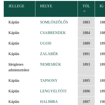
JELLEGE
HELYE
TÓL
IG
CSÖKKENŐ
RENDEZÉS
Káplán
SOMLÓSZŐLŐS
1883
18
Káplán
CSABRENDEK
1884
18
Káplán
UGOD
1889
18
Káplán
ZALABÉR
1891
18
Ideiglenes
NEMESBÜK
1893
18
adminisztrátor
Káplán
TAPSONY
1895
18
Káplán
LENGYELTÓTI
1896
18
Káplán
HALIMBA
1897
19