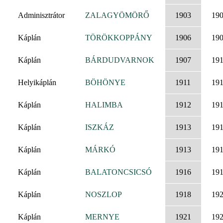
Adminisztrátor
ZALAGYÖMÖRŐ
1903
19
Káplán
TÖRÖKKOPPÁNY
1906
19
Káplán
BÁRDUDVARNOK
1907
19
Helyikáplán
BÖHÖNYE
1911
19
Káplán
HALIMBA
1912
19
Káplán
ISZKÁZ
1913
19
Káplán
MÁRKÓ
1913
19
Káplán
BALATONCSICSÓ
1916
19
Káplán
NOSZLOP
1918
19
Káplán
MERNYE
1921
19