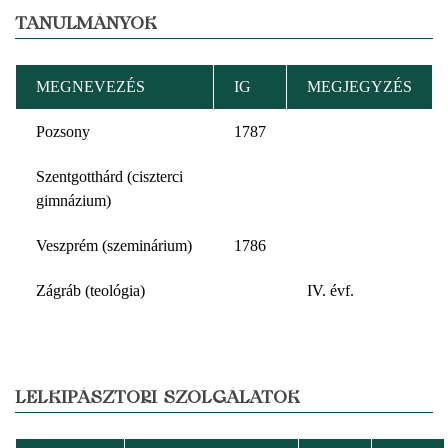
TANULMÁNYOK
MEGNEVEZÉS
IG
MEGJEGYZÉS
Pozsony
1787
Szentgotthárd (ciszterci
gimnázium)
Veszprém (szeminárium)
1786
Zágráb (teológia)
IV. évf.
LELKIPÁSZTORI SZOLGÁLATOK