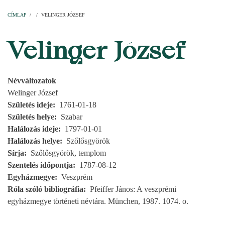
Címlap
Plébániák
Templomok
Egyházi személyek
Esperesi kerületek
Főesperességek
Székeskáptalan
CÍMLAP
/
/
VELINGER JÓZSEF
MORZSA
Velinger József
Névváltozatok
Welinger József
Születés ideje
1761-01-18
Születés helye
Szabar
Halálozás ideje
1797-01-01
Halálozás helye
Szőlősgyörök
Sírja
Szőlősgyörök, templom
Szentelés időpontja
1787-08-12
Egyházmegye
Veszprém
Róla szóló bibliográfia
Pfeiffer János: A veszprémi
egyházmegye történeti névtára. München, 1987. 1074. o.