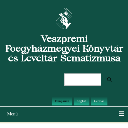
Ugrás
a
tartalomra
Veszprémi
Főegyházmegyei Könyvtár
és Levéltár Sematizmusa
Keresés
Hungarian
English
German
Menü
Main
navigation