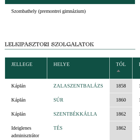
Szombathely (premontrei gimnázium)
LELKIPÁSZTORI SZOLGÁLATOK
JELLEGE
HELYE
TÓL
CSÖKKE
RENDEZÉ
Káplán
ZALASZENTBALÁZS
1858
Káplán
SÚR
1860
Káplán
SZENTBÉKKÁLLA
1862
Ideiglenes
TÉS
1862
adminisztrátor