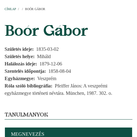
Címlap
Plébániák
Templomok
Egyházi személyek
Esperesi kerületek
Főesperességek
Székeskáptalan
CÍMLAP
/
/
BOÓR GÁBOR
MORZSA
Boór Gábor
Születés ideje
1835-03-02
Születés helye
Miháld
Halálozás ideje
1879-12-06
Szentelés időpontja
1858-08-04
Egyházmegye
Veszprém
Róla szóló bibliográfia
Pfeiffer János: A veszprémi
egyházmegye történeti névtára. München, 1987. 302. o.
TANULMÁNYOK
MEGNEVEZÉS