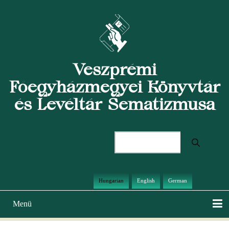
Ugrás
a
tartalomra
Veszprémi
Főegyházmegyei Könyvtár
és Levéltár Sematizmusa
Keresés
Hungarian
English
German
Menü
Main
navigation