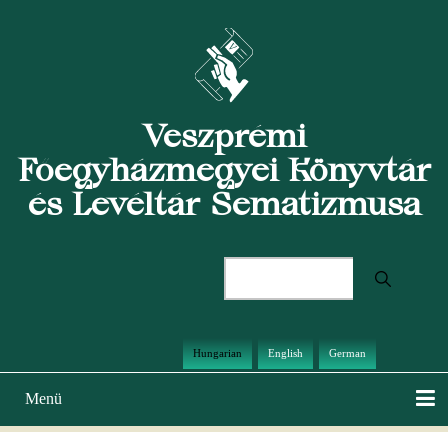
Ugrás
a
tartalomra
Veszprémi
Főegyházmegyei Könyvtár
és Levéltár Sematizmusa
Keresés
Hungarian
English
German
Menü
Main
navigation