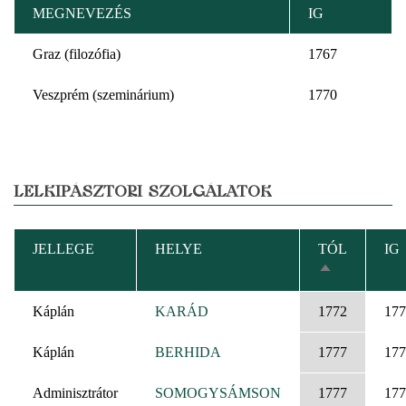
MEGNEVEZÉS
IG
Graz (filozófia)
1767
Veszprém (szeminárium)
1770
LELKIPÁSZTORI SZOLGÁLATOK
JELLEGE
HELYE
TÓL
IG
CSÖKKENŐ
RENDEZÉS
Káplán
KARÁD
1772
177
Káplán
BERHIDA
1777
177
Adminisztrátor
SOMOGYSÁMSON
1777
177