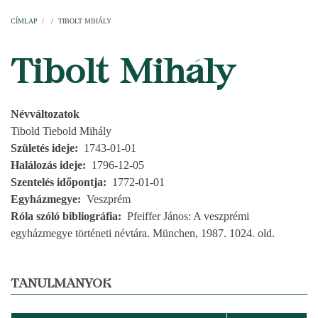
Címlap
Plébániák
Templomok
Egyházi személyek
Esperesi kerületek
Főesperességek
Székeskáptalan
CÍMLAP
/
/
TIBOLT MIHÁLY
MORZSA
Tibolt Mihály
Névváltozatok
Tibold Tiebold Mihály
Születés ideje
1743-01-01
Halálozás ideje
1796-12-05
Szentelés időpontja
1772-01-01
Egyházmegye
Veszprém
Róla szóló bibliográfia
Pfeiffer János: A veszprémi
egyházmegye történeti névtára. München, 1987. 1024. old.
TANULMÁNYOK