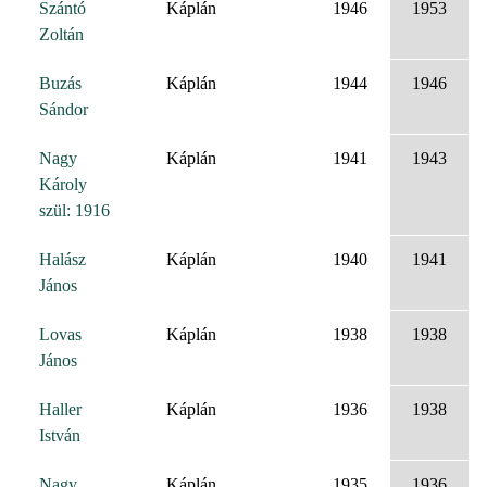
Szántó
Káplán
1946
1953
Zoltán
Buzás
Káplán
1944
1946
Sándor
Nagy
Káplán
1941
1943
Károly
szül: 1916
Halász
Káplán
1940
1941
János
Lovas
Káplán
1938
1938
János
Haller
Káplán
1936
1938
István
Nagy
Káplán
1935
1936