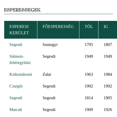
ESPERESSÉGEK
ESPERESI
FŐESPERESSÉG
TÓL
IG
KERÜLET
Segesdi
Somogyi
1795
1807
Sámson-
Segesdi
1949
1949
fehéregyházi
Kiskomáromi
Zalai
1963
1984
Csurgói
Segesdi
1992
1992
Segesdi
Segesdi
1814
1905
Marcali
Segesdi
1909
1926