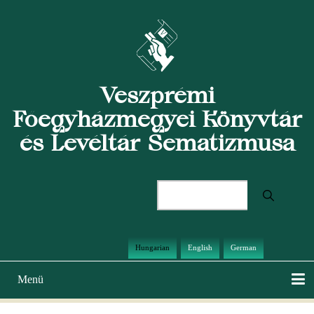
Ugrás
a
tartalomra
Veszprémi
Főegyházmegyei Könyvtár
és Levéltár Sematizmusa
Keresés
Hungarian
English
German
Menü
Main
navigation