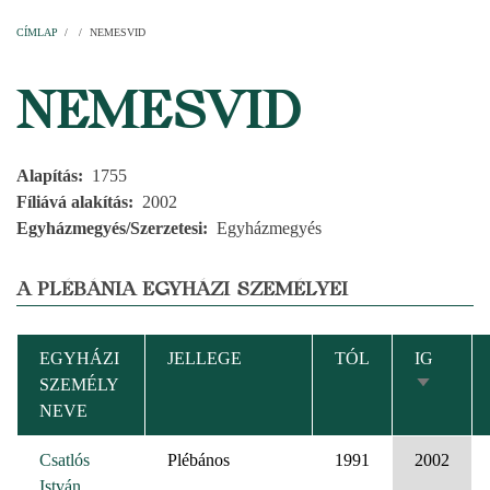
Címlap
Plébániák
Templomok
Egyházi személyek
Esperesi kerületek
Főesperességek
Székeskáptalan
CÍMLAP
/
/
NEMESVID
MORZSA
NEMESVID
Alapítás
1755
Fíliává alakítás
2002
Egyházmegyés/Szerzetesi
Egyházmegyés
A PLÉBÁNIA EGYHÁZI SZEMÉLYEI
EGYHÁZI
JELLEGE
TÓL
IG
SZEMÉLY
NÖVEK
NEVE
RENDEZ
Csatlós
Plébános
1991
2002
István