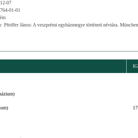
12-07
764-01-01
rém
Pfeiffer János: A veszprémi egyházmegye történeti névtára. München
IG
názium)
ium)
17