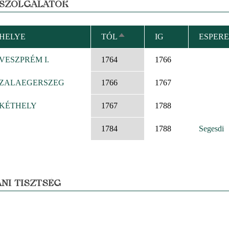
 SZOLGÁLATOK
HELYE
TÓL
IG
ESPERE
CSÖKKENŐ
RENDEZÉS
VESZPRÉM I.
1764
1766
ZALAEGERSZEG
1766
1767
KÉTHELY
1767
1788
1784
1788
Segesdi
NI TISZTSÉG