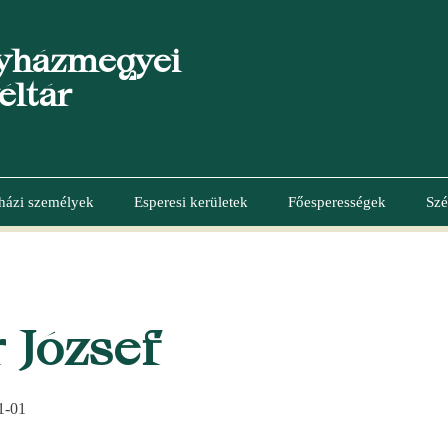
yházmegyei
éltár
házi személyek
Esperesi kerületek
Főesperességek
Szé
 József
1-01