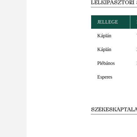
LELKIPÁSZTORI
JELLEGE
Káplán
Káplán
Plébános
Esperes
SZÉKESKÁPTALA