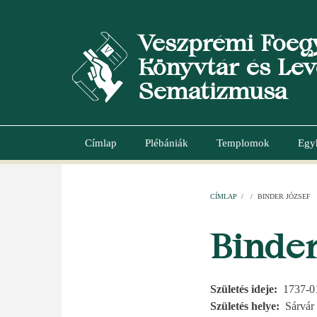
Ugrás
a
Veszprémi Főeg
tartalomra
Könyvtár és Lev
Sematizmusa
Címlap
Plébániák
Templomok
Egy
Main
navigation
CÍMLAP
/
/
BINDER JÓZSEF
MORZSA
Binder
Születés ideje
1737-0
Születés helye
Sárvár