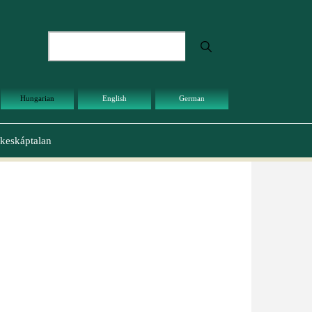
Keresés
Hungarian
English
German
keskáptalan