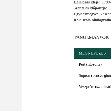
Halálozás ideje
1788-
Szentelés időpontja
1
Egyházmegye
Veszp
Róla szóló bibliográfia
TANULMÁNYOK
MEGNEVEZÉS
Pest (filozófia)
Sopron (bencés gim
Veszprém (szeminár