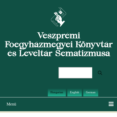
Ugrás
a
tartalomra
Veszprémi
Főegyházmegyei Könyvtár
és Levéltár Sematizmusa
Keresés
Hungarian
English
German
Menü
Main
navigation