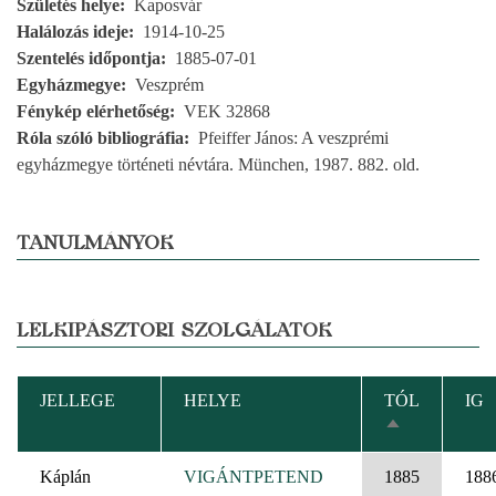
Születés helye
Kaposvár
Halálozás ideje
1914-10-25
Szentelés időpontja
1885-07-01
Egyházmegye
Veszprém
Fénykép elérhetőség
VEK 32868
Róla szóló bibliográfia
Pfeiffer János: A veszprémi
egyházmegye történeti névtára. München, 1987. 882. old.
TANULMÁNYOK
LELKIPÁSZTORI SZOLGÁLATOK
JELLEGE
HELYE
TÓL
IG
CSÖKKENŐ
RENDEZÉS
Káplán
VIGÁNTPETEND
1885
188