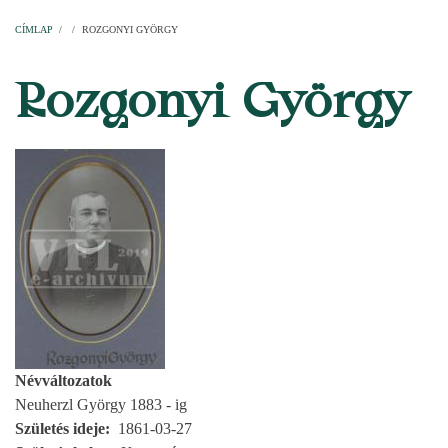
Címlap
Plébániák
Templomok
Egyházi személyek
Esperesi kerületek
Főesperességek
Székeskáptalan
CÍMLAP
/
/
ROZGONYI GYÖRGY
MORZSA
Rozgonyi György
Névváltozatok
Neuherzl György 1883 - ig
Születés ideje
1861-03-27