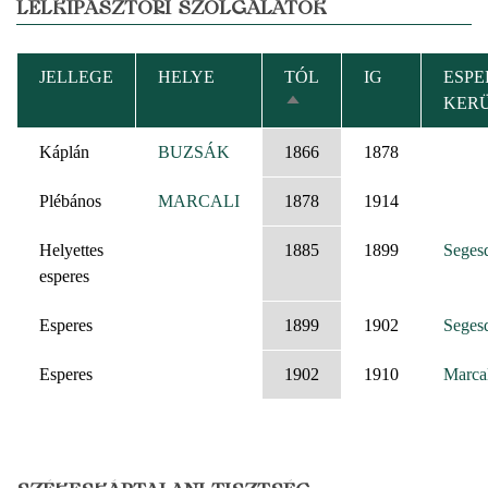
LELKIPÁSZTORI SZOLGÁLATOK
JELLEGE
HELYE
TÓL
IG
ESPE
KER
CSÖKKENŐ
RENDEZÉS
Káplán
BUZSÁK
1866
1878
Plébános
MARCALI
1878
1914
Helyettes
1885
1899
Seges
esperes
Esperes
1899
1902
Seges
Esperes
1902
1910
Marca