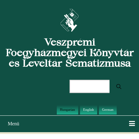
Ugrás
a
tartalomra
Veszprémi
Főegyházmegyei Könyvtár
és Levéltár Sematizmusa
Keresés
Hungarian
English
German
Menü
Main
navigation