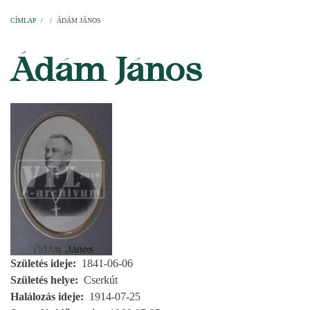
Címlap
Plébániák
Templomok
Egyházi személyek
Esperesi kerületek
Főesperességek
Székeskáptalan
CÍMLAP
/
/
ÁDÁM JÁNOS
MORZSA
Ádám János
Születés ideje
1841-06-06
Születés helye
Cserkút
Halálozás ideje
1914-07-25