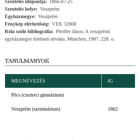
Szentelés időpontja
1866-07-25
Szentelés helye
Veszprém
Egyházmegye
Veszprém
Fénykép elérhetőség
VEK 32868
Róla szóló bibliográfia
Pfeiffer János: A veszprémi
egyházmegye történeti névtára. München, 1987. 228. o.
TANULMÁNYOK
MEGNEVEZÉS
IG
Pécs (ciszterci gimnázium)
Veszprém (szeminárium)
1862