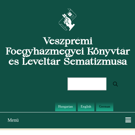
Direkt
zum
Inhalt
Veszprémi
Főegyházmegyei Könyvtár
és Levéltár Sematizmusa
Suche
Hungarian
English
German
Menü
Hauptnavigation