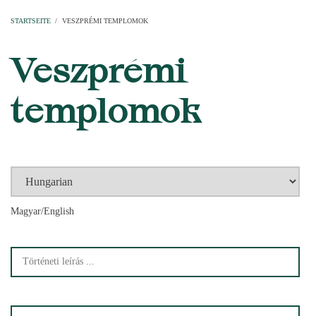
Startseite
Pfarren
Kirchen
Personen
Dekanate
Erzdekanate
Domkapitel
STARTSEITE
/
VESZPRÉMI TEMPLOMOK
PFADNAVIGATION
Veszprémi
templomok
Magyar/English