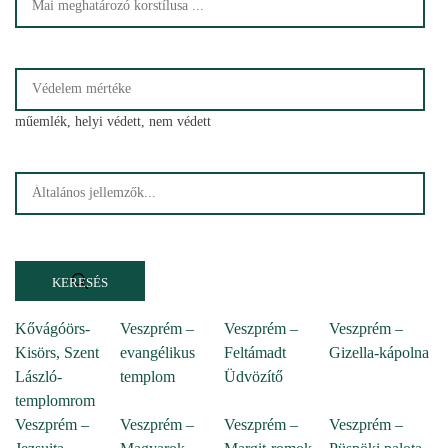
műemlék, helyi védett, nem védett
Kővágóörs-
Veszprém –
Veszprém –
Veszprém –
Kisörs, Szent
evangélikus
Feltámadt
Gizella-kápolna
László-
templom
Üdvözítő
templomrom
Veszprém –
Veszprém –
Veszprém –
Veszprém –