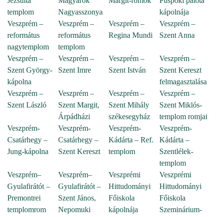
Jezsuita
Magyarok
Margit-romok
Püspöki palota
templom
Nagyasszonya
kápolnája
Veszprém –
Veszprém –
Veszprém –
Veszprém –
református
református
Regina Mundi
Szent Anna
nagytemplom
templom
Veszprém –
Veszprém –
Veszprém –
Veszprém –
Szent György-
Szent Imre
Szent István
Szent Kereszt
kápolna
felmagasztalása
Veszprém –
Veszprém –
Veszprém –
Veszprém –
Szent László
Szent Margit,
Szent Mihály
Szent Miklós-
Árpádházi
székesegyház
templom romjai
Veszprém-
Veszprém-
Veszprém-
Veszprém-
Csatárhegy –
Csatárhegy –
Kádárta – Ref.
Kádárta –
Jung-kápolna
Szent Kereszt
templom
Szentlélek-
templom
Veszprém–
Veszprém–
Veszprémi
Veszprémi
Gyulafirátót –
Gyulafirátót –
Hittudományi
Hittudományi
Premontrei
Szent János,
Főiskola
Főiskola
templomrom
Nepomuki
kápolnája
Szeminárium-