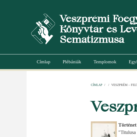
Ugrás
a
Veszprémi Főeg
tartalomra
Könyvtár és Lev
Sematizmusa
Címlap
Plébániák
Templomok
Egy
Main
navigation
CÍMLAP
/
/
VESZPRÉM – FE
MORZSA
Veszp
Történet
"Titulusa