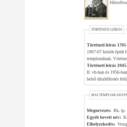
Húsvétvas
TÖRTÉNETI LEÍRÁS
Történeti leírás 170
1907-07 között épült 
templomának. Vörösmá
Történeti leírás 1945
II. vh-ban és 1956-ban
belső díszítőfestés fel
MAI TEMPLOM ADAT
Megnevezés
Rk. tp.
Egyéb bevett név
K
Elhelyezkedés
Veszp