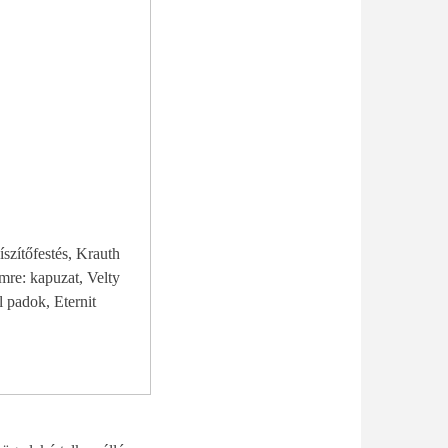
szítőfestés, Krauth
mre: kapuzat, Velty
 padok, Eternit