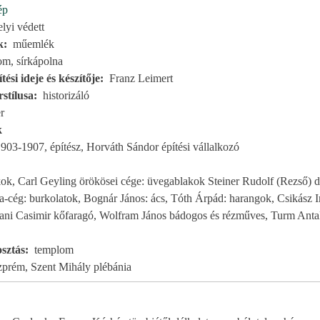
ép
elyi védett
k
műemlék
om, sírkápolna
tési ideje és készítője
Franz Leimert
stílusa
historizáló
r
k
903-1907, építész, Horváth Sándor építési vállalkozó
k, Carl Geyling örökösei cége: üvegablakok Steiner Rudolf (Rezső) dí
lla-cég: burkolatok, Bognár János: ács, Tóth Árpád: harangok, Csikász I
ani Casimir kőfaragó, Wolfram János bádogos és rézműves, Turm Antal
sztás
templom
zprém, Szent Mihály plébánia