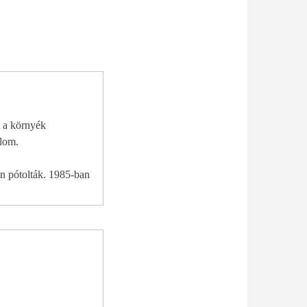
t a környék
lom.
ben pótolták. 1985-ban