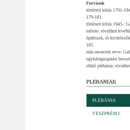
Források
történeti leírás 1701-
179-181.
történeti leírás 1945-
mérete: rövidített levélt
építészek, és kivitele
181.
más mesterek neve: Gal
egyházigazgatási beosztás
ellátó plébánia: rövidítet
PLÉBÁNIÁK
PLÉBÁNIA
VESZPRÉM I.