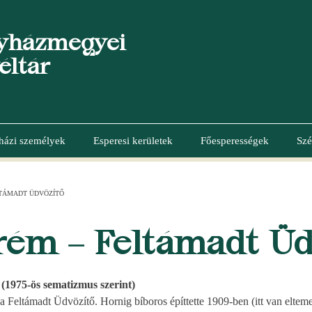
yházmegyei
éltár
házi személyek
Esperesi kerületek
Főesperességek
Szé
LTÁMADT ÜDVÖZÍTŐ
rém – Feltámadt Üd
 (1975-ös sematizmus szerint)
 a Feltámadt Üdvözítő. Hornig bíboros építtette 1909-ben (itt van eltem