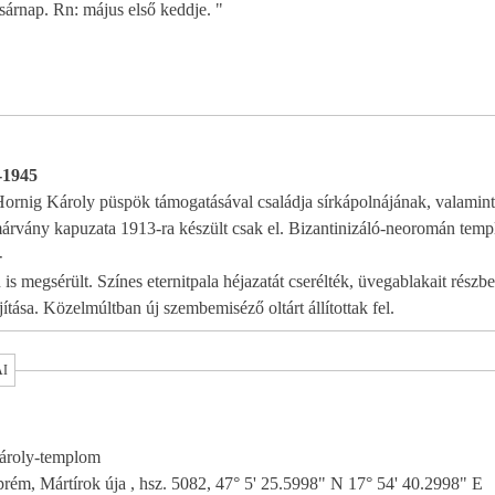
árnap. Rn: május első keddje. "
1-1945
Hornig Károly püspök támogatásával családja sírkápolnájának, valamin
rvány kapuzata 1913-ra készült csak el. Bizantinizáló-neoromán temp
-
 is megsérült. Színes eternitpala héjazatát cserélték, üvegablakait rész
újítása. Közelmúltban új szembemiséző oltárt állítottak fel.
AI
ároly-templom
rém, Mártírok úja , hsz. 5082, 47° 5' 25.5998" N 17° 54' 40.2998" E