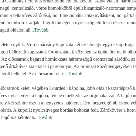
a Csolnoky Ferenc Kórház tömbjétől délkeletre, szabálytalan, háromszö
tömegű, centralizáló, vörös homokkőből épült bizantizáló-neoromán templ
mint a félköríves záródású, hol funkcionális ablaknyílásként, hol párkán
nő árkádsorok adják. Tagolt tömegét a nyolcszögletű felső résszel ren
ugati oldalon áll
...
Tovább
eleten nyílik. Vörösmárvány kapuzata két szélén egy-egy oszlop fogja 
gott béllezetű kapuzatot. Oromzatának közepén az építtetőre utaló bíbor
Az előcsarnok bejárati homlokzata háromszögű oromzattal záródik, az
kedő árkádíves kialakítású párkánnyal. Az oromzat középtengelyében f
agolt béllettel. Az előcsarnokot a
...
Tovább
lőcsarnok keleti végében Lourdes-i kápolna, jobb oldalt karzatlépcső kap
ves nyílás vezet a hajóba, felette emelkedik az orgonakarzat. A hajóba
ely két szintre osztja a négyzetes hajóteret. Erre negyedgömb csegely
olatér. A kupolát nyolcsüveges bordás boltozat fedi. Zárókövére a hor
 hajóhoz kétoldalr
...
Tovább