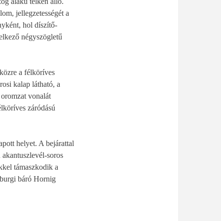
g alakú telken álló.
om, jellegzetességét a
yként, hol díszítő-
delkező négyszögletű
közre a félköríves
osi kalap látható, a
 oromzat vonalát
élköríves záródású
ott helyet. A bejárattal
n akantuszlevél-soros
ekkel támaszkodik a
nburgi báró Hornig