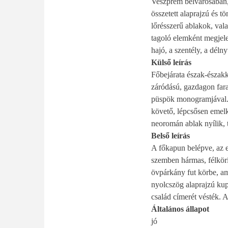
Veszprém belvárosában, 
összetett alaprajzú és 
lőrésszerű ablakok, vala
tagoló elemként megjele
hajó, a szentély, a délny
Külső leírás
Főbejárata észak-északk
záródású, gazdagon fara
püspök monogramjával. 
követő, lépcsősen emel
neoromán ablak nyílik, t
Belső leírás
A főkapun belépve, az e
szemben hármas, félkörí
övpárkány fut körbe, am
nyolcszög alaprajzú kup
család címerét vésték. A
Általános állapot
jó