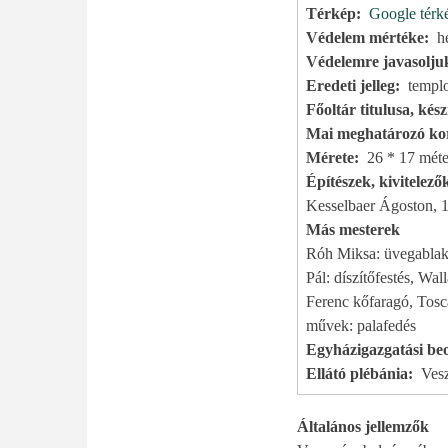
Térkép
Google térk
Védelem mértéke
h
Védelemre javasolju
Eredeti jelleg
templ
Főoltár titulusa, készí
Mai meghatározó kor
Mérete
26 * 17 méte
Építészek, kivitelező
Kesselbaer Ágoston, 1
Más mesterek
Róh Miksa: üvegablako
Pál: díszítőfestés, Wa
Ferenc kőfaragó, Tosc
művek: palafedés
Egyházigazgatási beo
Ellátó plébánia
Ves
Általános jellemzők