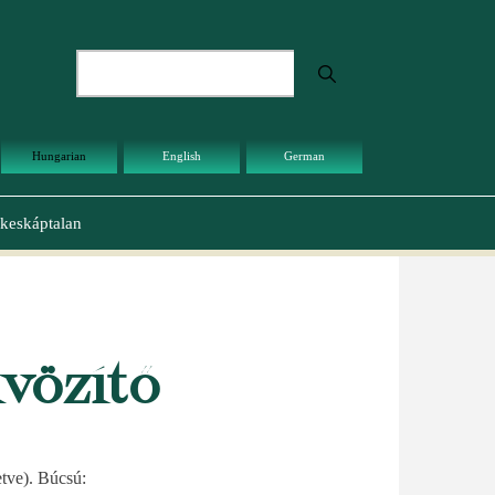
Keresés
Hungarian
English
German
keskáptalan
vözítő
etve). Búcsú: