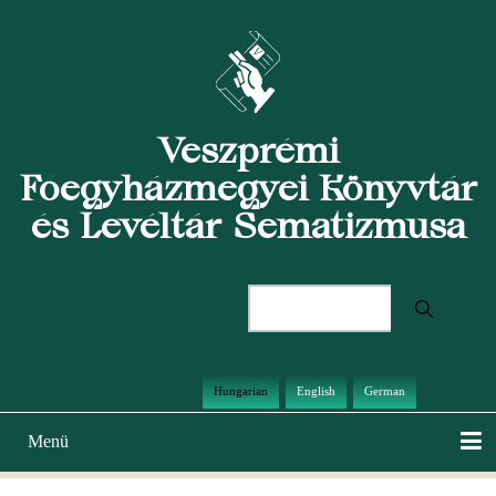
Ugrás
a
tartalomra
Veszprémi
Főegyházmegyei Könyvtár
és Levéltár Sematizmusa
Keresés
Hungarian
English
German
Menü
Main
navigation