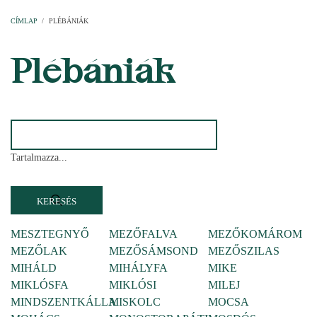
Címlap
Plébániák
Templomok
Egyházi személyek
Esperesi kerületek
Főesperességek
Székeskáptalan
CÍMLAP
/
PLÉBÁNIÁK
MORZSA
Plébániák
Tartalmazza...
MESZTEGNYŐ
MEZŐFALVA
MEZŐKOMÁROM
MEZŐLAK
MEZŐSÁMSOND
MEZŐSZILAS
MIHÁLD
MIHÁLYFA
MIKE
MIKLÓSFA
MIKLÓSI
MILEJ
MINDSZENTKÁLLA
MISKOLC
MOCSA