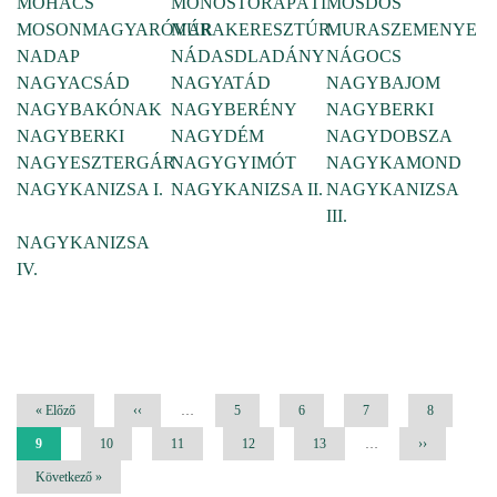
MOHÁCS
MONOSTORAPÁTI
MOSDÓS
MOSONMAGYARÓVÁR
MURAKERESZTÚR
MURASZEMENYE
NADAP
NÁDASDLADÁNY
NÁGOCS
NAGYACSÁD
NAGYATÁD
NAGYBAJOM
NAGYBAKÓNAK
NAGYBERÉNY
NAGYBERKI
NAGYBERKI
NAGYDÉM
NAGYDOBSZA
NAGYESZTERGÁR
NAGYGYIMÓT
NAGYKAMOND
NAGYKANIZSA I.
NAGYKANIZSA II.
NAGYKANIZSA
III.
NAGYKANIZSA
IV.
Oldalszámozás
Első
« Előző
Előző
‹‹
…
Oldal
5
Oldal
6
Oldal
7
Oldal
8
oldal
oldal
Jelenlegi
9
Oldal
10
Oldal
11
Oldal
12
Oldal
13
…
Következő
››
oldal
oldal
Utolsó
Következő »
oldal