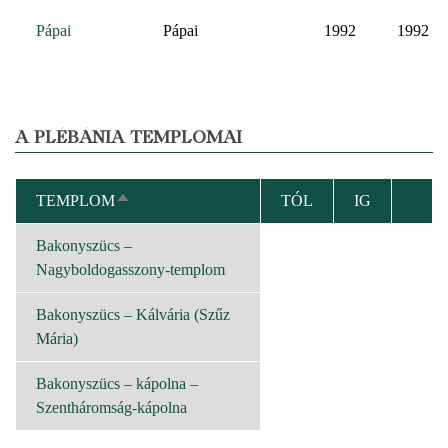
Pápai
Pápai
1992
1992
A PLÉBÁNIA TEMPLOMAI
TEMPLOM
TÓL
IG
CSÖKKENŐ
RENDEZÉS
Bakonyszücs –
Nagyboldogasszony-templom
Bakonyszücs – Kálvária (Szűz
Mária)
Bakonyszücs – kápolna –
Szentháromság-kápolna