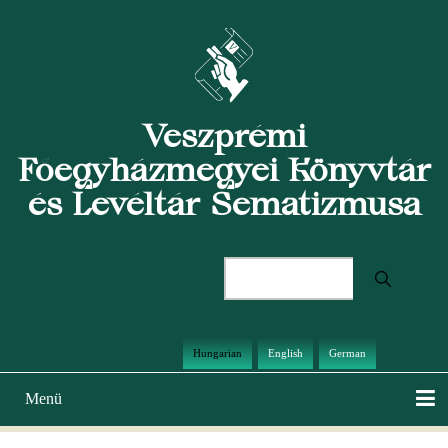
Ugrás
a
tartalomra
Veszprémi
Főegyházmegyei Könyvtár
és Levéltár Sematizmusa
Keresés
Hungarian
English
German
Menü
Main
navigation