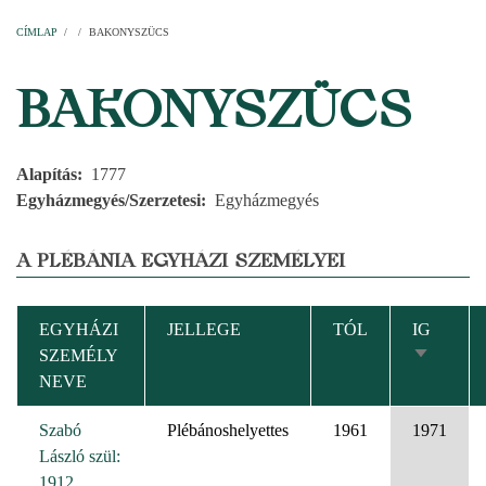
Címlap
Plébániák
Templomok
Egyházi személyek
Esperesi kerületek
Főesperességek
Székeskáptalan
CÍMLAP
/
/
BAKONYSZÜCS
MORZSA
BAKONYSZÜCS
Alapítás
1777
Egyházmegyés/Szerzetesi
Egyházmegyés
A PLÉBÁNIA EGYHÁZI SZEMÉLYEI
EGYHÁZI
JELLEGE
TÓL
IG
SZEMÉLY
NÖVEK
NEVE
RENDEZ
Szabó
Plébánoshelyettes
1961
1971
László szül:
1912