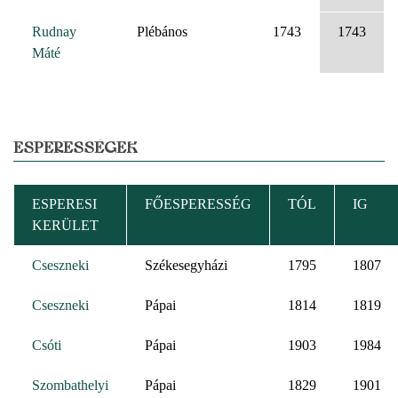
Rudnay
Plébános
1743
1743
Máté
ESPERESSÉGEK
ESPERESI
FŐESPERESSÉG
TÓL
IG
KERÜLET
Cseszneki
Székesegyházi
1795
1807
Cseszneki
Pápai
1814
1819
Csóti
Pápai
1903
1984
Szombathelyi
Pápai
1829
1901