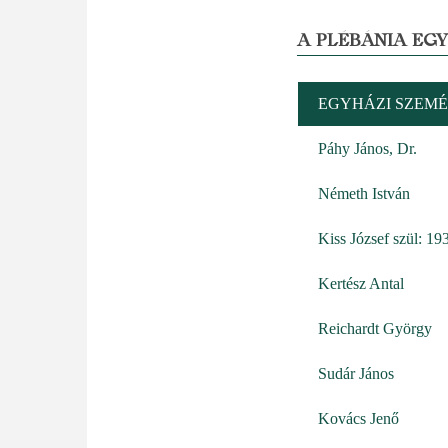
A PLÉBÁNIA EG
EGYHÁZI SZEMÉ
Páhy János, Dr.
Németh István
Kiss József szül: 19
Kertész Antal
Reichardt György
Sudár János
Kovács Jenő