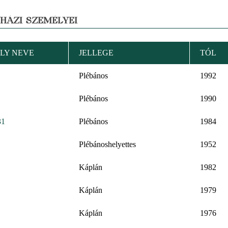
YHÁZI SZEMÉLYEI
LY NEVE
JELLEGE
TÓL
Plébános
1992
Plébános
1990
31
Plébános
1984
Plébánoshelyettes
1952
Káplán
1982
Káplán
1979
Káplán
1976