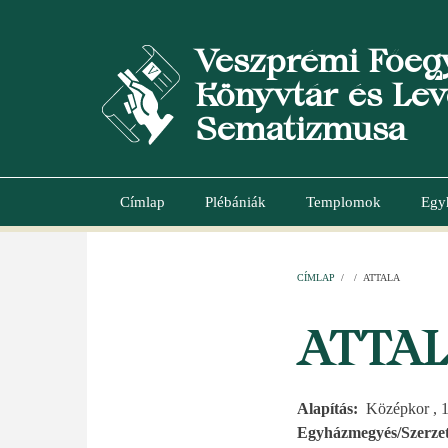
Ugrás
a
Veszprémi Főeg
tartalomra
Könyvtár és Lev
Sematizmusa
Címlap
Plébániák
Templomok
Egy
Main
navigation
CÍMLAP
/
/
ATTALA
MORZSA
ATTA
Alapítás
Középkor , 
Egyházmegyés/Szerzet