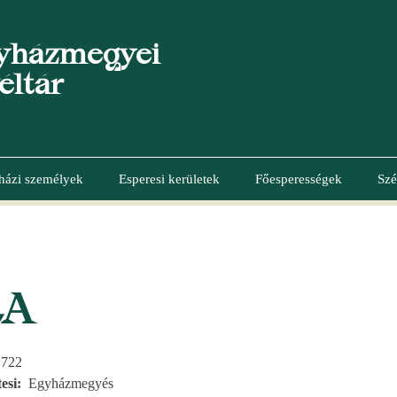
yházmegyei
éltár
házi személyek
Esperesi kerületek
Főesperességek
Szé
LA
1722
esi
Egyházmegyés