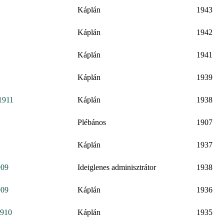
Káplán
1943
Káplán
1942
Káplán
1941
Káplán
1939
 1911
Káplán
1938
Plébános
1907
Káplán
1937
909
Ideiglenes adminisztrátor
1938
909
Káplán
1936
1910
Káplán
1935