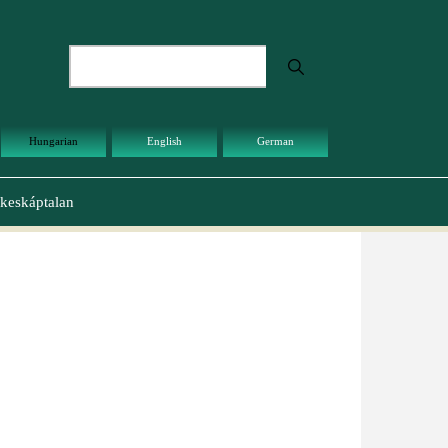
Keresés
Hungarian
English
German
keskáptalan