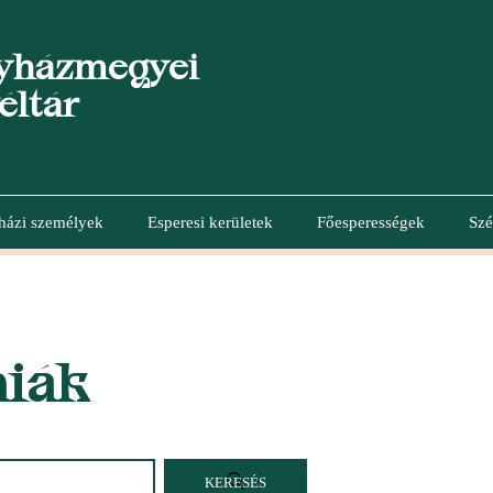
yházmegyei
éltár
házi személyek
Esperesi kerületek
Főesperességek
Szé
niák