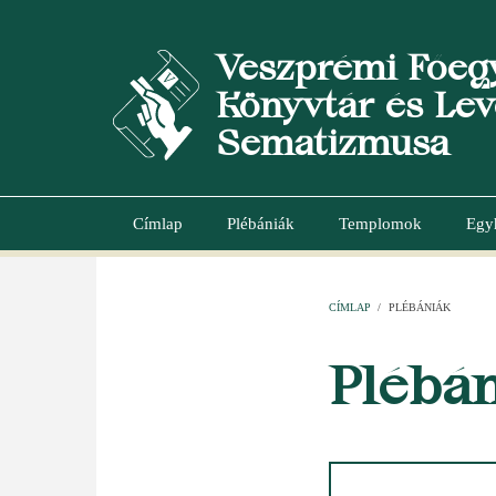
Ugrás
a
Veszprémi Főeg
tartalomra
Könyvtár és Lev
Sematizmusa
Címlap
Plébániák
Templomok
Egy
Main
navigation
CÍMLAP
/
PLÉBÁNIÁK
MORZSA
Plébá