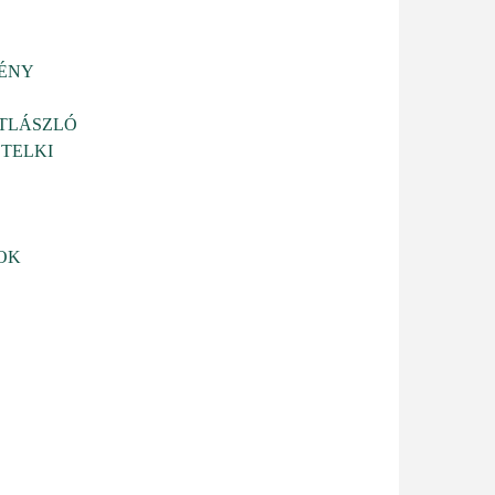
ÉNY
TLÁSZLÓ
 TELKI
OK