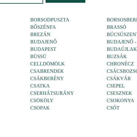
BORSODPUSZTA
BORSOSBER
BŐSZÉNFA
BRASSÓ
BREZÁN
BÚCSÚSZEN
BUDAJENŐ
BUDAJENŐ -
BUDAPEST
BUDAÚJLAK
BÜSSÜ
BUZSÁK
CELLDÖMÖLK
CHRONÉCZ
CSABRENDEK
CSÁCSBOZS
CSÁKBERÉNY
CSÁKVÁR
CSATKA
CSEPEL
CSERHÁTSURÁNY
CSESZNEK
CSÖKÖLY
CSOKONYA
CSOPAK
CSÓT