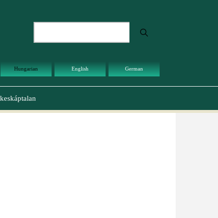
Keresés
Hungarian
English
German
keskáptalan