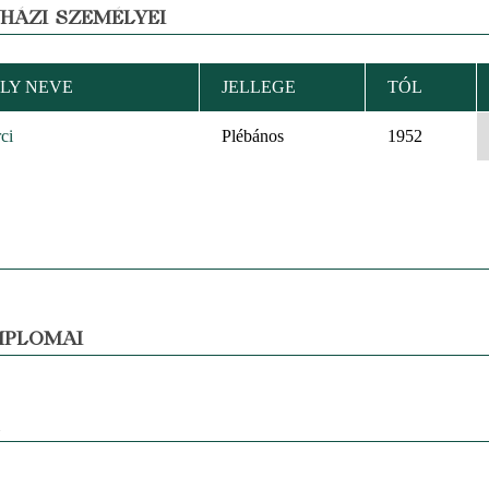
YHÁZI SZEMÉLYEI
LY NEVE
JELLEGE
TÓL
ci
Plébános
1952
MPLOMAI