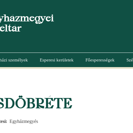
yházmegyei
éltár
házi személyek
Esperesi kerületek
Főesperességek
Szé
SDÖBRÉTE
esi
Egyházmegyés