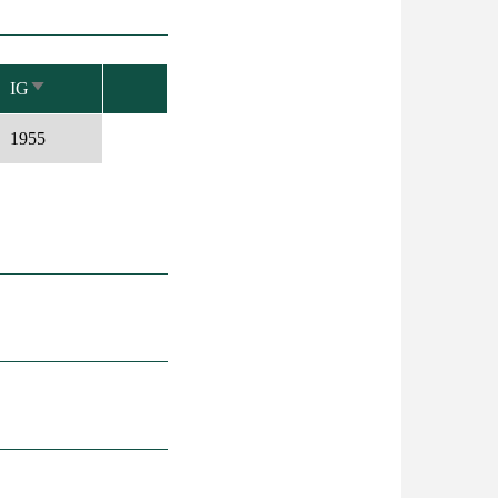
IG
NÖVEKVŐ
RENDEZÉS
1955