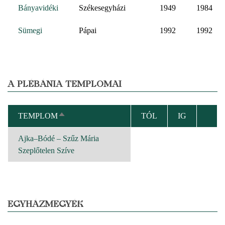
Bányavidéki
Székesegyházi
1949
1984
Sümegi
Pápai
1992
1992
A PLÉBÁNIA TEMPLOMAI
TEMPLOM
TÓL
IG
CSÖKKENŐ
RENDEZÉS
Ajka–Bódé – Szűz Mária
Szeplőtelen Szíve
EGYHÁZMEGYÉK