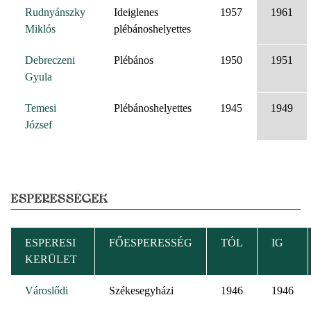
Rudnyánszky
Ideiglenes
1957
1961
Miklós
plébánoshelyettes
Debreczeni
Plébános
1950
1951
Gyula
Temesi
Plébánoshelyettes
1945
1949
József
ESPERESSÉGEK
ESPERESI
FŐESPERESSÉG
TÓL
IG
KERÜLET
Városlődi
Székesegyházi
1946
1946