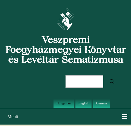
Ugrás
a
tartalomra
Veszprémi
Főegyházmegyei Könyvtár
és Levéltár Sematizmusa
Keresés
Hungarian
English
German
Menü
Main
navigation