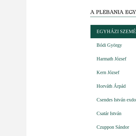
A PLÉBÁNIA EG
EGYHÁZI SZEMÉ
Bódi György
Harmath József
Kern József
Horváth Árpád
Csendes István exd
Csatár István
Czuppon Sándor