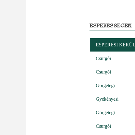
ESPERESSÉGEK
ESPERESI KERÜ
Csurgói
Csurgói
Görgetegi
Gyékényesi
Görgetegi
Csurgói