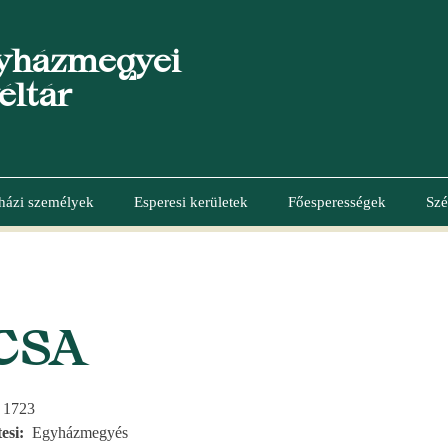
yházmegyei
éltár
házi személyek
Esperesi kerületek
Főesperességek
Szé
CSA
, 1723
esi
Egyházmegyés