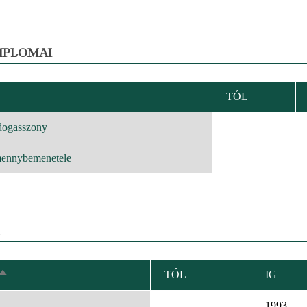
MPLOMAI
TÓL
KENŐ
EZÉS
dogasszony
mennybemenetele
TÓL
IG
CSÖKKENŐ
RENDEZÉS
1993