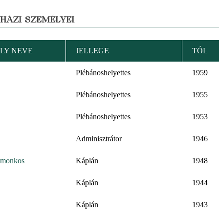
YHÁZI SZEMÉLYEI
LY NEVE
JELLEGE
TÓL
Plébánoshelyettes
1959
Plébánoshelyettes
1955
Plébánoshelyettes
1953
Adminisztrátor
1946
omonkos
Káplán
1948
Káplán
1944
Káplán
1943