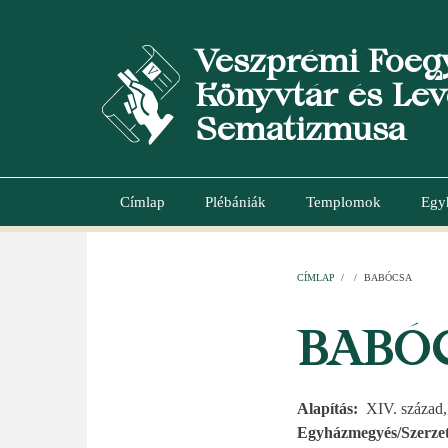
Ugrás
a
Veszprémi Főeg
tartalomra
Könyvtár és Lev
Sematizmusa
Címlap
Plébániák
Templomok
Egy
Main
navigation
CÍMLAP
/
/
BABÓCSA
MORZSA
BABÓ
Alapítás
XIV. század
Egyházmegyés/Szerzet