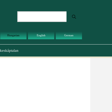
Keresés
Hungarian
English
German
keskáptalan