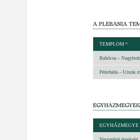
A PLÉBÁNIA TE
TEMPLOM
CSÖK
REND
Babócsa – Nagybol
Péterhida – Urunk 
EGYHÁZMEGYÉK
EGYHÁZMEGYE
Veszprémi érsekség