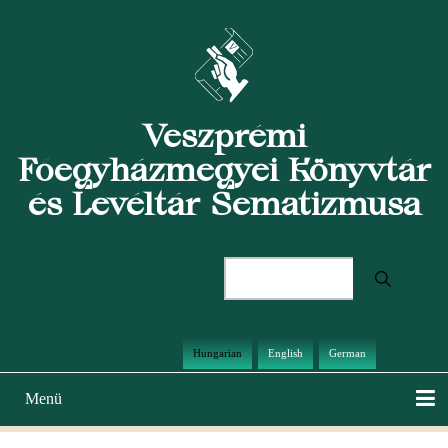
Ugrás
a
tartalomra
Veszprémi
Főegyházmegyei Könyvtár
és Levéltár Sematizmusa
Keresés
Hungarian
English
German
Menü
Main
navigation