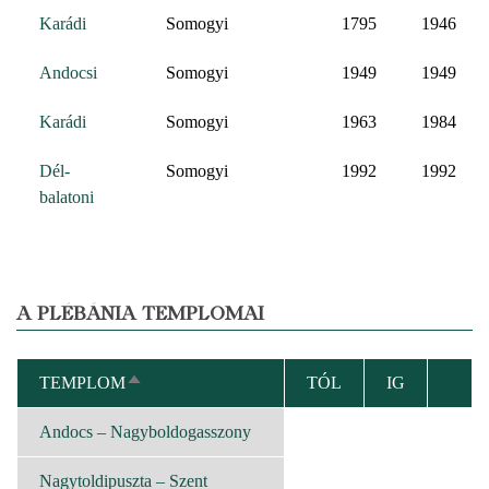
Karádi
Somogyi
1795
1946
Andocsi
Somogyi
1949
1949
Karádi
Somogyi
1963
1984
Dél-
Somogyi
1992
1992
balatoni
A PLÉBÁNIA TEMPLOMAI
TEMPLOM
TÓL
IG
CSÖKKENŐ
RENDEZÉS
Andocs – Nagyboldogasszony
Nagytoldipuszta – Szent