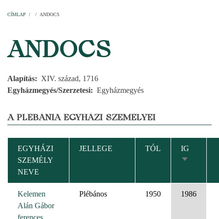
Címlap
Plébániák
Templomok
Egyházi személyek
Esperesi kerületek
Főesperességek
Székeskáptalan
CÍMLAP
/
/
ANDOCS
MORZSA
ANDOCS
Alapítás
XIV. század, 1716
Egyházmegyés/Szerzetesi
Egyházmegyés
A PLÉBÁNIA EGYHÁZI SZEMÉLYEI
EGYHÁZI
JELLEGE
TÓL
IG
SZEMÉLY
NÖVEKV
NEVE
RENDEZÉ
Kelemen
Plébános
1950
1986
Alán Gábor
ferences