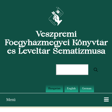
Ugrás
a
tartalomra
Veszprémi
Főegyházmegyei Könyvtár
és Levéltár Sematizmusa
Keresés
Hungarian
English
German
Menü
Main
navigation