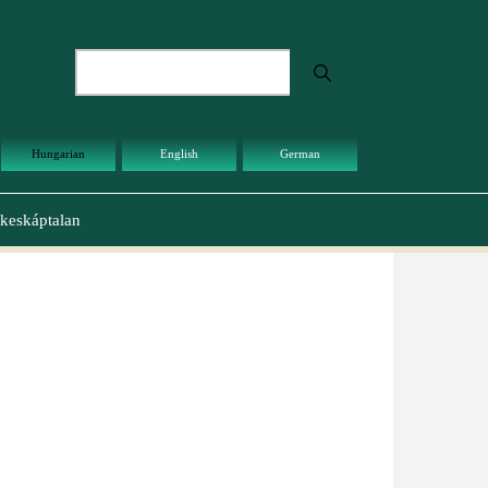
Keresés
Hungarian
English
German
keskáptalan