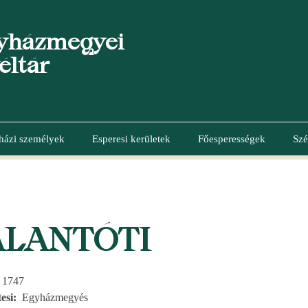
yházmegyei
éltár
házi személyek
Esperesi kerületek
Főesperességek
Szé
ALANTÓTI
, 1747
esi
Egyházmegyés