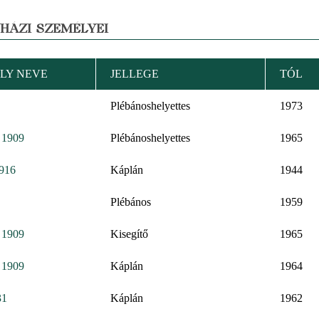
YHÁZI SZEMÉLYEI
LY NEVE
JELLEGE
TÓL
Plébánoshelyettes
1973
: 1909
Plébánoshelyettes
1965
1916
Káplán
1944
Plébános
1959
: 1909
Kisegítő
1965
: 1909
Káplán
1964
31
Káplán
1962