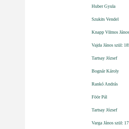
Huber Gyula
Szukits Vendel
Knapp Vilmos Jáno
Vajda János szül: 1
Tartsay József
Bognár Károly
Rankó András
Föör Pál
Tartsay József
Varga János szül: 1