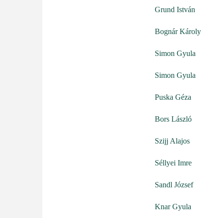
Grund István
Bognár Károly
Simon Gyula
Simon Gyula
Puska Géza
Bors László
Szijj Alajos
Séllyei Imre
Sandl József
Knar Gyula