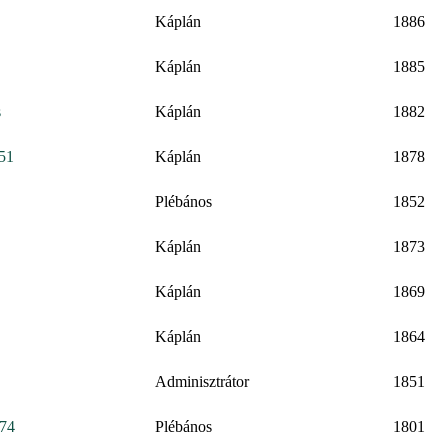
Káplán
1886
Káplán
1885
s
Káplán
1882
851
Káplán
1878
Plébános
1852
Káplán
1873
Káplán
1869
Káplán
1864
Adminisztrátor
1851
774
Plébános
1801