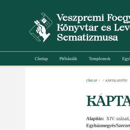
Ugrás
a
Veszprémi Főeg
tartalomra
Könyvtár és Lev
Sematizmusa
Címlap
Plébániák
Templomok
Egy
Main
navigation
CÍMLAP
/
/
KÁPTALANTÓTI
MORZSA
KÁPT
Alapítás
XIV. század
Egyházmegyés/Szerzet