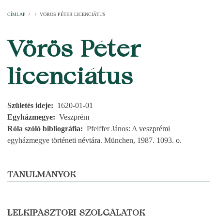
Címlap
Plébániák
Templomok
Egyházi személyek
Esperesi kerületek
Főesperességek
Székeskáptalan
CÍMLAP
/
/
VÖRÖS PÉTER LICENCIÁTUS
MORZSA
Vörös Péter
licenciátus
Születés ideje
1620-01-01
Egyházmegye
Veszprém
Róla szóló bibliográfia
Pfeiffer János: A veszprémi
egyházmegye történeti névtára. München, 1987. 1093. o.
TANULMÁNYOK
LELKIPÁSZTORI SZOLGÁLATOK