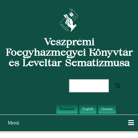
Ugrás
a
tartalomra
Veszprémi
Főegyházmegyei Könyvtár
és Levéltár Sematizmusa
Keresés
Hungarian
English
German
Menü
Main
navigation