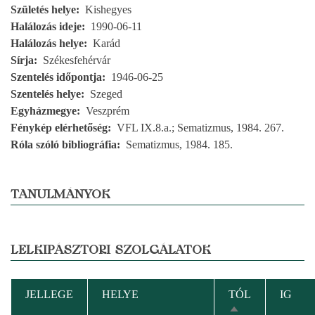
Születés helye
Kishegyes
Halálozás ideje
1990-06-11
Halálozás helye
Karád
Sírja
Székesfehérvár
Szentelés időpontja
1946-06-25
Szentelés helye
Szeged
Egyházmegye
Veszprém
Fénykép elérhetőség
VFL IX.8.a.; Sematizmus, 1984. 267.
Róla szóló bibliográfia
Sematizmus, 1984. 185.
TANULMÁNYOK
LELKIPÁSZTORI SZOLGÁLATOK
JELLEGE
HELYE
TÓL
IG
CSÖKKENŐ