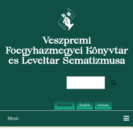
Ugrás
a
tartalomra
Veszprémi
Főegyházmegyei Könyvtár
és Levéltár Sematizmusa
Keresés
Hungarian
English
German
Menü
Main
navigation