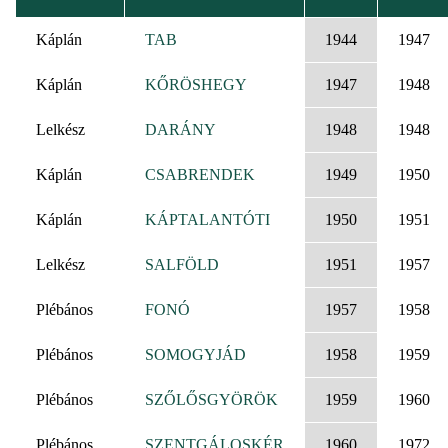
RENDEZÉS
Káplán
TAB
1944
1947
Káplán
KŐRÖSHEGY
1947
1948
Lelkész
DARÁNY
1948
1948
Káplán
CSABRENDEK
1949
1950
Káplán
KÁPTALANTÓTI
1950
1951
Lelkész
SALFÖLD
1951
1957
Plébános
FONÓ
1957
1958
Plébános
SOMOGYJÁD
1958
1959
Plébános
SZŐLŐSGYÖRÖK
1959
1960
Plébános
SZENTGÁLOSKÉR
1960
1972