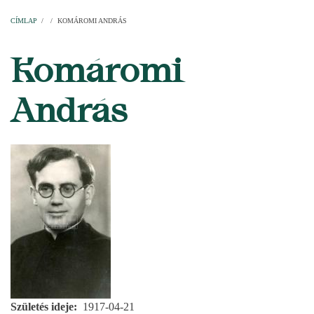
Címlap
Plébániák
Templomok
Egyházi személyek
Esperesi kerületek
Főesperességek
Székeskáptalan
CÍMLAP
/
/
KOMÁROMI ANDRÁS
MORZSA
Komáromi
András
Születés ideje
1917-04-21