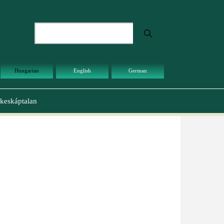
Keresés
Hungarian
English
German
keskáptalan