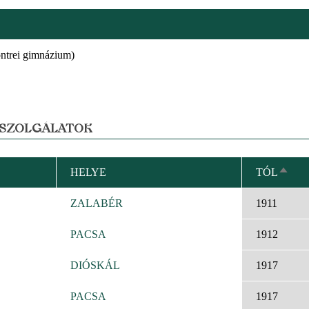
ntrei gimnázium)
 SZOLGÁLATOK
HELYE
TÓL
CSÖK
REND
ZALABÉR
1911
PACSA
1912
DIÓSKÁL
1917
PACSA
1917