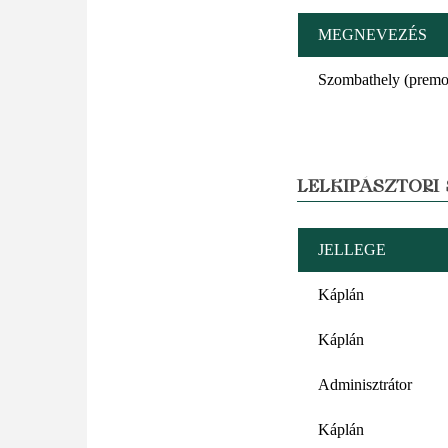
MEGNEVEZÉS
Szombathely (premo
LELKIPÁSZTORI
JELLEGE
Káplán
Káplán
Adminisztrátor
Káplán