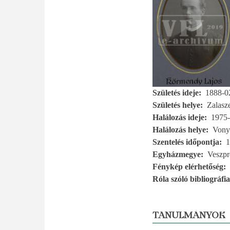
Születés ideje
1888-0
Születés helye
Zalasz
Halálozás ideje
1975-
Halálozás helye
Vony
Szentelés időpontja
1
Egyházmegye
Veszp
Fénykép elérhetőség
Róla szóló bibliográfia
TANULMÁNYOK