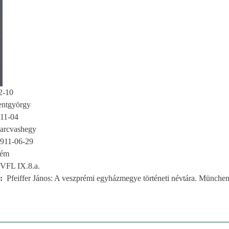
2-10
entgyörgy
11-04
arcvashegy
911-06-29
rém
VFL IX.8.a.
Pfeiffer János: A veszprémi egyházmegye történeti névtára. München