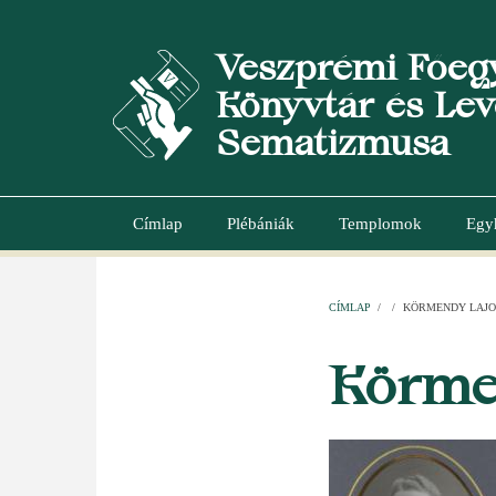
Ugrás
a
Veszprémi Főeg
tartalomra
Könyvtár és Lev
Sematizmusa
Címlap
Plébániák
Templomok
Egy
Main
navigation
CÍMLAP
/
/
KÖRMENDY LAJO
MORZSA
Körme