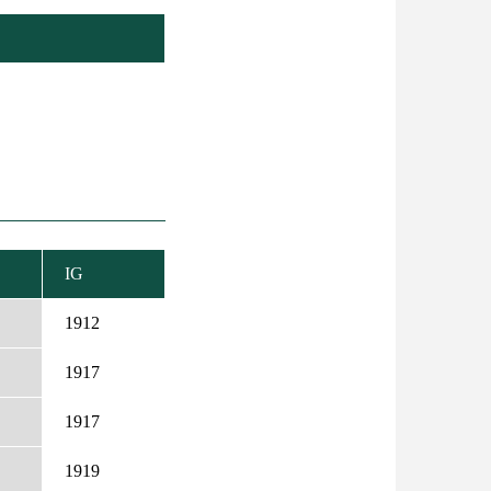
IG
KENŐ
EZÉS
1912
1917
1917
1919