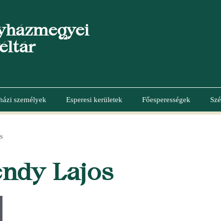
yházmegyei
éltár
házi személyek
Esperesi kerületek
Főesperességek
Szé
S
ndy Lajos