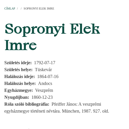
Címlap
Plébániák
Templomok
Egyházi személyek
Esperesi kerületek
Főesperességek
Székeskáptalan
CÍMLAP
/
/
SOPRONYI ELEK IMRE
MORZSA
Sopronyi Elek
Imre
Születés ideje
1792-07-17
Születés helye
Tüskevár
Halálozás ideje
1864-07-16
Halálozás helye
Andocs
Egyházmegye
Veszprém
Nyugdíjban
1860-12-23
Róla szóló bibliográfia
Pfeiffer János: A veszprémi
egyházmegye történeti névtára. München, 1987. 927. old.