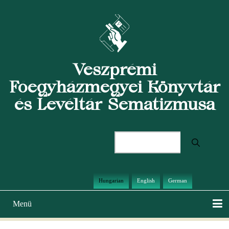
Ugrás
a
tartalomra
Veszprémi
Főegyházmegyei Könyvtár
és Levéltár Sematizmusa
Keresés
Hungarian
English
German
Menü
Main
navigation