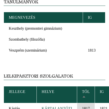
TANULMÁNYOK
MEGNEVEZÉS
IG
Keszthely (premontrei gimnázium)
Szombathely (filozófia)
Veszprém (szeminárium)
1813
LELKIPÁSZTORI SZOLGÁLATOK
JELLEGE
HELYE
TÓL
IG
CSÖKKENŐ
RENDEZÉS
Káplán
KÁPTALANTÓTI
1817
1821