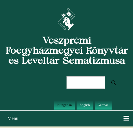
Ugrás
a
tartalomra
Veszprémi
Főegyházmegyei Könyvtár
és Levéltár Sematizmusa
Keresés
Hungarian
English
German
Menü
Main
navigation