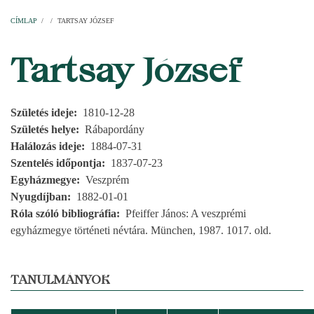
Címlap
Plébániák
Templomok
Egyházi személyek
Esperesi kerületek
Főesperességek
Székeskáptalan
CÍMLAP
/
/
TARTSAY JÓZSEF
MORZSA
Tartsay József
Születés ideje
1810-12-28
Születés helye
Rábapordány
Halálozás ideje
1884-07-31
Szentelés időpontja
1837-07-23
Egyházmegye
Veszprém
Nyugdíjban
1882-01-01
Róla szóló bibliográfia
Pfeiffer János: A veszprémi
egyházmegye történeti névtára. München, 1987. 1017. old.
TANULMÁNYOK