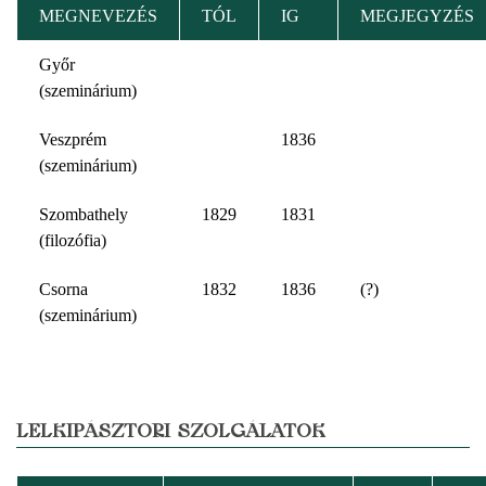
MEGNEVEZÉS
TÓL
IG
MEGJEGYZÉS
Győr
(szeminárium)
Veszprém
1836
(szeminárium)
Szombathely
1829
1831
(filozófia)
Csorna
1832
1836
(?)
(szeminárium)
LELKIPÁSZTORI SZOLGÁLATOK