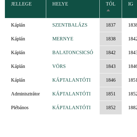
JELLEGE
HELYE
TÓL
IG
CSÖKKENŐ
RENDEZÉS
Káplán
SZENTBALÁZS
1837
183
Káplán
MERNYE
1838
184
Káplán
BALATONCSICSÓ
1842
184
Káplán
VÖRS
1843
184
Káplán
KÁPTALANTÓTI
1846
185
Adminisztrátor
KÁPTALANTÓTI
1851
185
Plébános
KÁPTALANTÓTI
1852
188