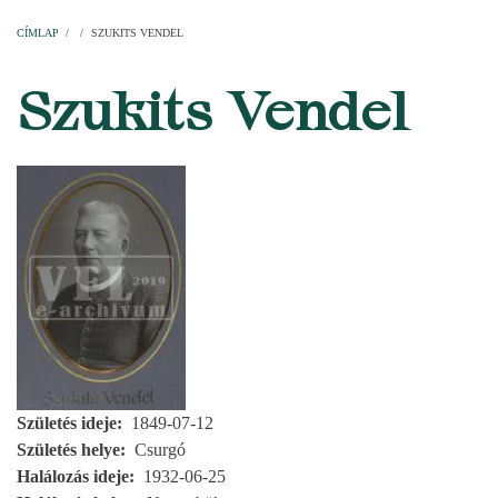
Címlap
Plébániák
Templomok
Egyházi személyek
Esperesi kerületek
Főesperességek
Székeskáptalan
CÍMLAP
/
/
SZUKITS VENDEL
MORZSA
Szukits Vendel
Születés ideje
1849-07-12
Születés helye
Csurgó
Halálozás ideje
1932-06-25