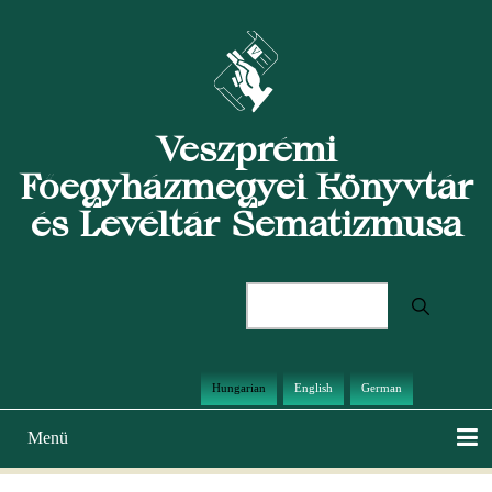
Ugrás
a
tartalomra
Veszprémi
Főegyházmegyei Könyvtár
és Levéltár Sematizmusa
Keresés
Hungarian
English
German
Menü
Main
navigation