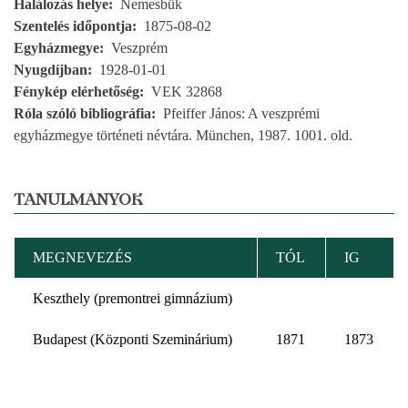
Halálozás helye
Nemesbük
Szentelés időpontja
1875-08-02
Egyházmegye
Veszprém
Nyugdíjban
1928-01-01
Fénykép elérhetőség
VEK 32868
Róla szóló bibliográfia
Pfeiffer János: A veszprémi
egyházmegye történeti névtára. München, 1987. 1001. old.
TANULMÁNYOK
MEGNEVEZÉS
TÓL
IG
Keszthely (premontrei gimnázium)
Budapest (Központi Szeminárium)
1871
1873