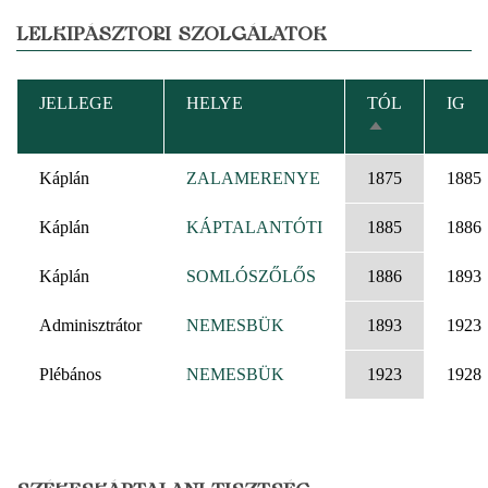
LELKIPÁSZTORI SZOLGÁLATOK
JELLEGE
HELYE
TÓL
IG
CSÖKKENŐ
RENDEZÉS
Káplán
ZALAMERENYE
1875
1885
Káplán
KÁPTALANTÓTI
1885
1886
Káplán
SOMLÓSZŐLŐS
1886
1893
Adminisztrátor
NEMESBÜK
1893
1923
Plébános
NEMESBÜK
1923
1928