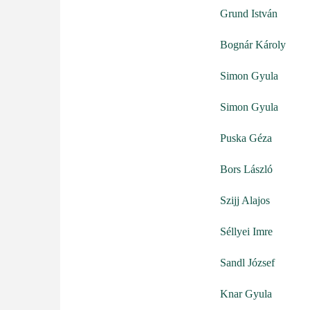
Grund István
Bognár Károly
Simon Gyula
Simon Gyula
Puska Géza
Bors László
Szijj Alajos
Séllyei Imre
Sandl József
Knar Gyula