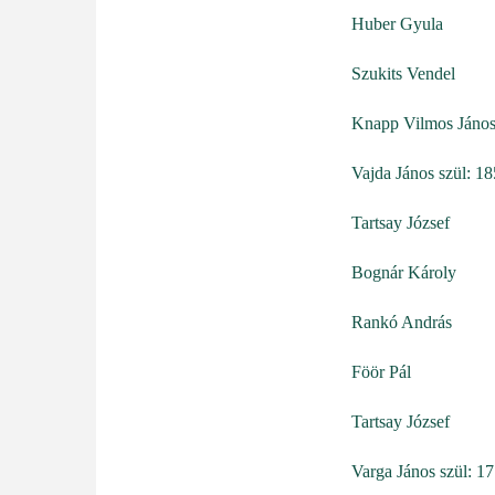
Huber Gyula
Szukits Vendel
Knapp Vilmos Jáno
Vajda János szül: 1
Tartsay József
Bognár Károly
Rankó András
Föör Pál
Tartsay József
Varga János szül: 1