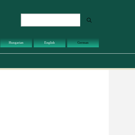
Suche
Hungarian
English
German