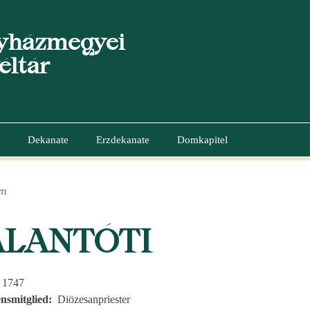
yházmegyei
éltár
Dekanate
Erzdekanate
Domkapitel
TI
GATION
ALANTÓTI
, 1747
nsmitglied
Diözesanpriester