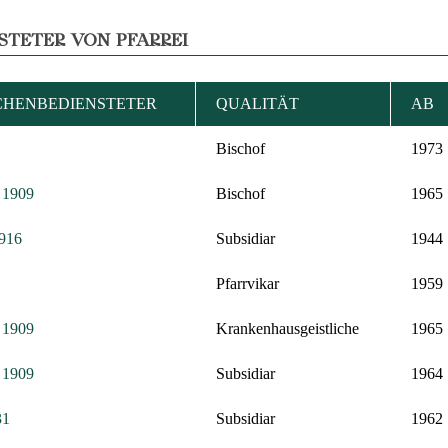
STETER VON PFARREI
CHENBEDIENSTETER
QUALITÄT
AB
Bischof
1973
: 1909
Bischof
1965
1916
Subsidiar
1944
Pfarrvikar
1959
: 1909
Krankenhausgeistliche
1965
: 1909
Subsidiar
1964
31
Subsidiar
1962