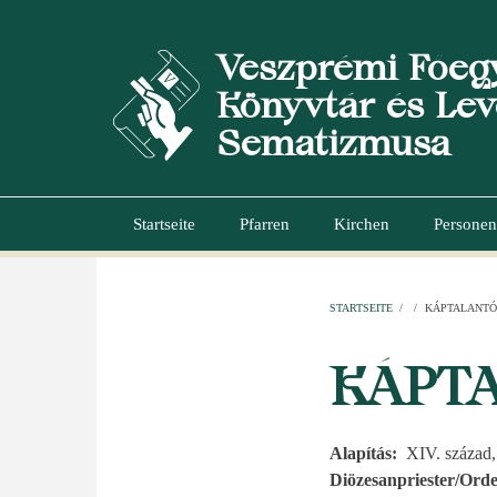
Direkt
zum
Veszprémi Főeg
Inhalt
Könyvtár és Lev
Sematizmusa
Startseite
Pfarren
Kirchen
Personen
Hauptnavigation
STARTSEITE
/
/
KÁPTALANTÓ
PFADNAVI
KÁPT
Alapítás
XIV. század
Diözesanpriester/Orde