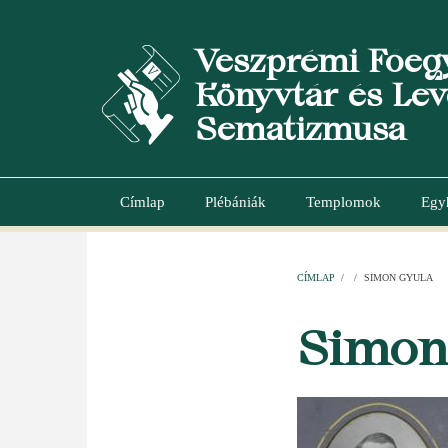
Ugrás
a
Veszprémi Főeg
tartalomra
Könyvtár és Lev
Sematizmusa
Címlap
Plébániák
Templomok
Egy
Main
navigation
CÍMLAP
/
/
SIMON GYULA
MORZSA
Simon