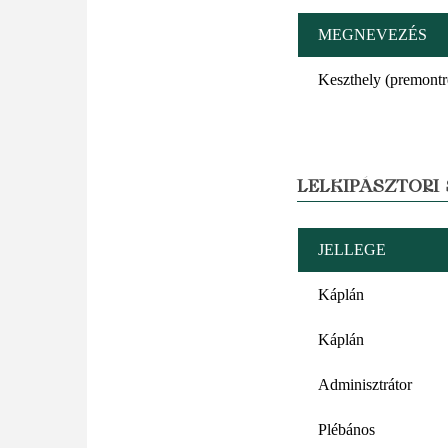
MEGNEVEZÉS
Keszthely (premont
LELKIPÁSZTORI
JELLEGE
Káplán
Káplán
Adminisztrátor
Plébános