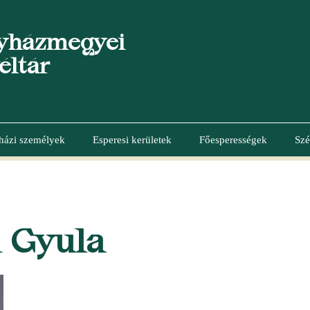
yházmegyei
éltár
házi személyek
Esperesi kerületek
Főesperességek
Szé
 Gyula