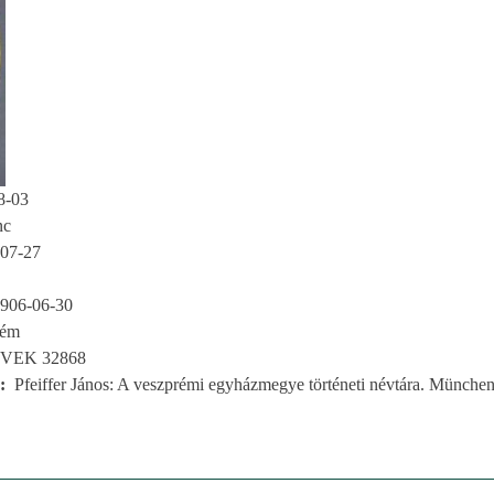
8-03
nc
07-27
906-06-30
rém
VEK 32868
Pfeiffer János: A veszprémi egyházmegye történeti névtára. München