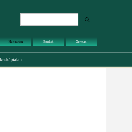
Keresés
Hungarian
English
German
keskáptalan