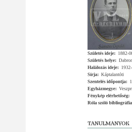
Születés ideje
1882-0
Születés helye
Dabro
Halálozás ideje
1932-
Sírja
Káptalantóti
Szentelés időpontja
1
Egyházmegye
Veszp
Fénykép elérhetőség
Róla szóló bibliográfia
TANULMÁNYOK