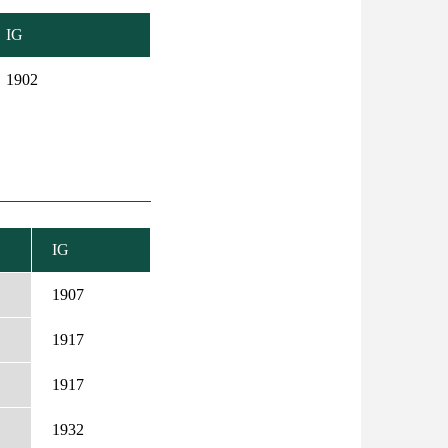
IG
1902
IG
ENŐ
ZÉS
1907
1917
1917
1932