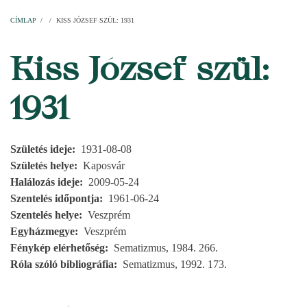
Címlap
Plébániák
Templomok
Egyházi személyek
Esperesi kerületek
Főesperességek
Székeskáptalan
CÍMLAP
/
/
KISS JÓZSEF SZÜL: 1931
MORZSA
Kiss József szül:
1931
Születés ideje
1931-08-08
Születés helye
Kaposvár
Halálozás ideje
2009-05-24
Szentelés időpontja
1961-06-24
Szentelés helye
Veszprém
Egyházmegye
Veszprém
Fénykép elérhetőség
Sematizmus, 1984. 266.
Róla szóló bibliográfia
Sematizmus, 1992. 173.