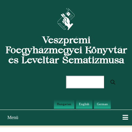
Ugrás
a
tartalomra
Veszprémi
Főegyházmegyei Könyvtár
és Levéltár Sematizmusa
Keresés
Hungarian
English
German
Menü
Main
navigation