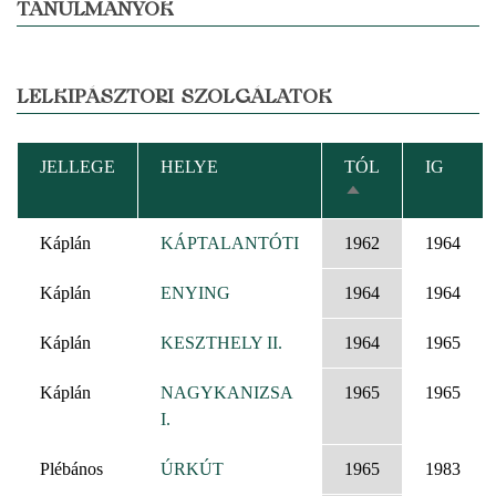
TANULMÁNYOK
LELKIPÁSZTORI SZOLGÁLATOK
JELLEGE
HELYE
TÓL
IG
CSÖKKENŐ
RENDEZÉS
Káplán
KÁPTALANTÓTI
1962
1964
Káplán
ENYING
1964
1964
Káplán
KESZTHELY II.
1964
1965
Káplán
NAGYKANIZSA
1965
1965
I.
Plébános
ÚRKÚT
1965
1983