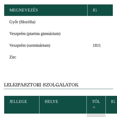
MEGNEVEZÉS
IG
Győr (filozófia)
Veszprém (piarista gimnázium)
Veszprém (szeminárium)
1811
Zirc
LELKIPÁSZTORI SZOLGÁLATOK
JELLEGE
HELYE
TÓL
IG
CSÖKKENŐ
RENDEZÉS