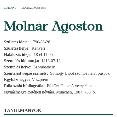
Címlap
Plébániák
Templomok
Egyházi személyek
Esperesi kerületek
Főesperességek
Székeskáptalan
CÍMLAP
/
/
MOLNÁR ÁGOSTON
MORZSA
Molnár Ágoston
Születés ideje
1790-08-28
Születés helye
Kenyeri
Halálozás ideje
1854-11-05
Szentelés időpontja
1813-07-12
Szentelés helye
Szombathely
Szentelést végző személy
Somogy Lipót szombathelyi püspök
Egyházmegye
Veszprém
Róla szóló bibliográfia
Pfeiffer János: A veszprémi
egyházmegye történeti névtára. München, 1987. 730. o.
TANULMÁNYOK