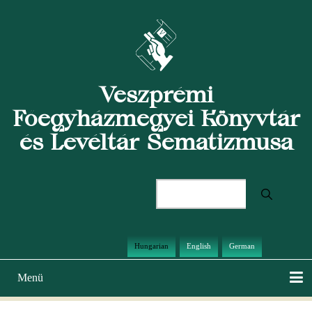
Ugrás
a
tartalomra
Veszprémi
Főegyházmegyei Könyvtár
és Levéltár Sematizmusa
Keresés
Hungarian
English
German
Menü
Main
navigation