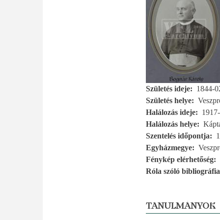
Születés ideje
1844-0
Születés helye
Veszp
Halálozás ideje
1917-
Halálozás helye
Kápta
Szentelés időpontja
1
Egyházmegye
Veszp
Fénykép elérhetőség
Róla szóló bibliográfia
TANULMÁNYOK