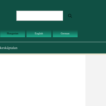
Keresés
Hungarian
English
German
keskáptalan