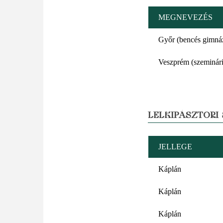
MEGNEVEZÉS
Győr (bencés gimná
Veszprém (szeminár
LELKIPÁSZTORI
JELLEGE
Káplán
Káplán
Káplán