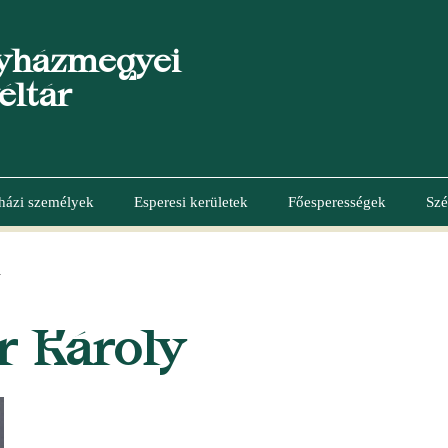
yházmegyei
éltár
házi személyek
Esperesi kerületek
Főesperességek
Szé
Y
r Károly