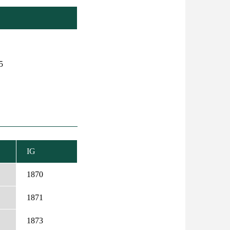
5
IG
ENŐ
ZÉS
1870
1871
1873