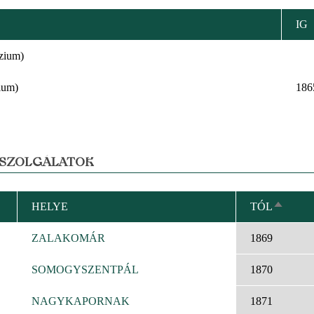
IG
zium)
ium)
186
 SZOLGÁLATOK
HELYE
TÓL
CSÖKK
RENDE
ZALAKOMÁR
1869
SOMOGYSZENTPÁL
1870
NAGYKAPORNAK
1871