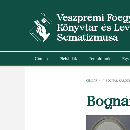
Ugrás
a
Veszprémi Főeg
tartalomra
Könyvtár és Lev
Sematizmusa
Címlap
Plébániák
Templomok
Egy
Main
navigation
CÍMLAP
/
/
BOGNÁR KÁROL
MORZSA
Bogná