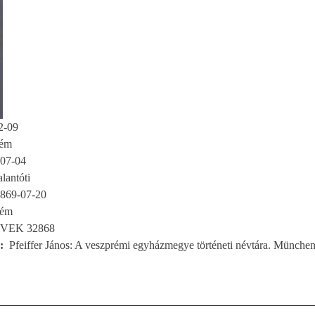
2-09
rém
07-04
lantóti
869-07-20
rém
VEK 32868
Pfeiffer János: A veszprémi egyházmegye történeti névtára. München