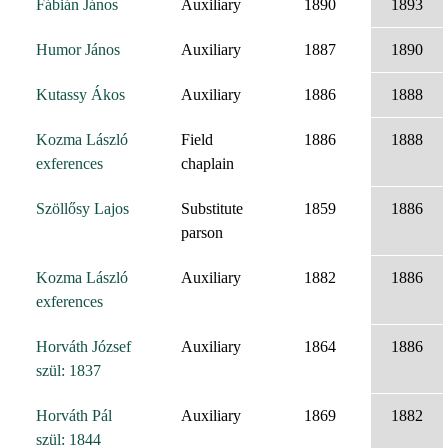
Fábián János
Auxiliary
1890
1893
Humor János
Auxiliary
1887
1890
Kutassy Ákos
Auxiliary
1886
1888
Kozma László
Field
1886
1888
exferences
chaplain
Szöllősy Lajos
Substitute
1859
1886
parson
Kozma László
Auxiliary
1882
1886
exferences
Horváth József
Auxiliary
1864
1886
szül: 1837
Horváth Pál
Auxiliary
1869
1882
szül: 1844