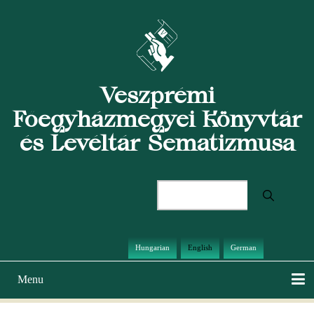
Skip
to
main
content
Veszprémi
Főegyházmegyei Könyvtár
és Levéltár Sematizmusa
Search
Hungarian
English
German
Menu
Main
navigation