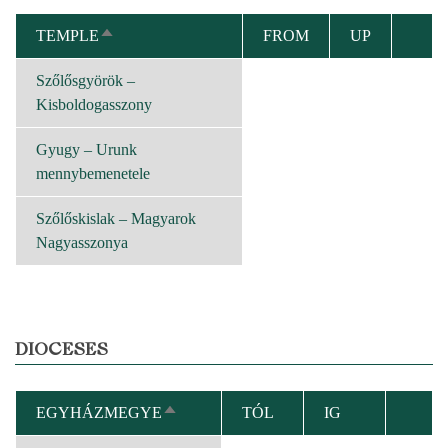
TEMPLE
FROM
UP
SORT
DESCENDING
Szőlősgyörök –
Kisboldogasszony
Gyugy – Urunk
mennybemenetele
Szőlőskislak – Magyarok
Nagyasszonya
DIOCESES
EGYHÁZMEGYE
TÓL
IG
SORT
DESCENDING