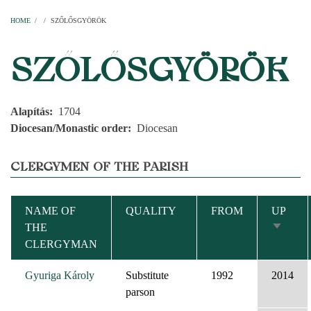
Home
Parishes
Temples
Clergymen
Decanal districts
Archdecanal districts
Cathedral chapter
HOME
/
/
SZŐLŐSGYÖRÖK
BREADCRUMB
SZŐLŐSGYÖRÖK
Alapítás
1704
Diocesan/Monastic order
Diocesan
CLERGYMEN OF THE PARISH
NAME OF
QUALITY
FROM
UP
THE
SORT
CLERGYMAN
ASCEN
Gyuriga Károly
Substitute
1992
2014
parson