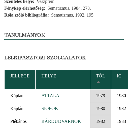
Szentelés helye
Veszprém
Fénykép elérhetőség
Sematizmus, 1984. 278.
Róla szóló bibliográfia
Sematizmus, 1992. 195.
TANULMÁNYOK
LELKIPÁSZTORI SZOLGÁLATOK
JELLEGE
HELYE
TÓL
IG
CSÖKKENŐ
RENDEZÉS
Káplán
ATTALA
1979
1980
Káplán
SIÓFOK
1980
1982
Plébános
BÁRDUDVARNOK
1982
1983