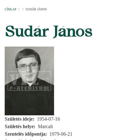
Címlap
Plébániák
Templomok
Egyházi személyek
Esperesi kerületek
Főesperességek
Székeskáptalan
CÍMLAP
/
/
SUDÁR JÁNOS
MORZSA
Sudár János
Születés ideje
1954-07-16
Születés helye
Marcali
Szentelés időpontja
1979-06-21