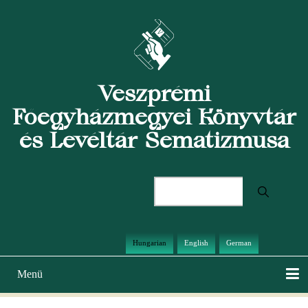
Ugrás
a
tartalomra
Veszprémi
Főegyházmegyei Könyvtár
és Levéltár Sematizmusa
Keresés
Hungarian
English
German
Menü
Main
navigation