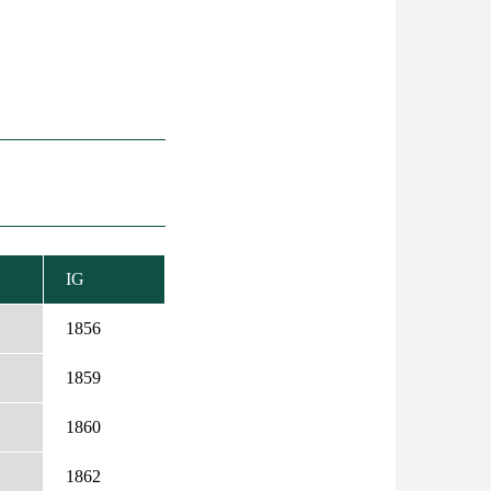
IG
KKENŐ
EZÉS
1856
1859
1860
1862