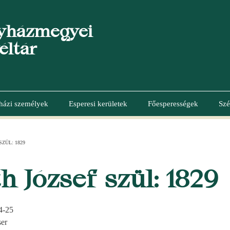
yházmegyei
éltár
házi személyek
Esperesi kerületek
Főesperességek
Szé
ZÜL: 1829
 József szül: 1829
4-25
er