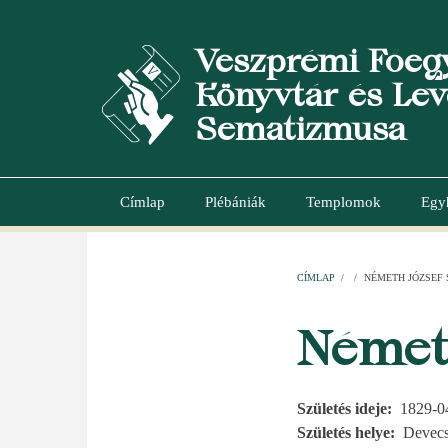
Ugrás
a
Veszprémi Főeg
tartalomra
Könyvtár és Lev
Sematizmusa
Címlap
Plébániák
Templomok
Egy
Main
navigation
CÍMLAP
/
/
NÉMETH JÓZSEF S
MORZSA
Németh
Születés ideje
1829-0
Születés helye
Devecs