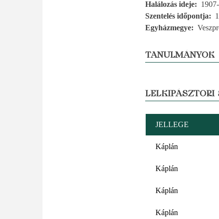
Halálozás ideje
1907-
Szentelés időpontja
1
Egyházmegye
Veszp
TANULMÁNYOK
LELKIPÁSZTORI
JELLEGE
Káplán
Káplán
Káplán
Káplán