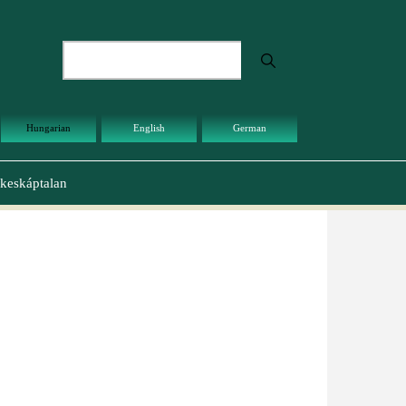
Keresés
Hungarian
English
German
keskáptalan