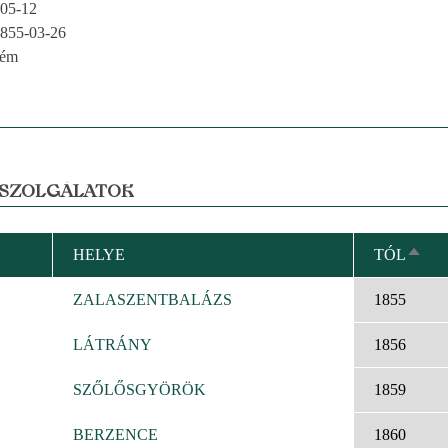
05-12
855-03-26
rém
 SZOLGÁLATOK
HELYE
TÓL
CSÖ
REND
ZALASZENTBALÁZS
1855
LÁTRÁNY
1856
SZŐLŐSGYÖRÖK
1859
BERZENCE
1860