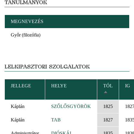
TANULMÁNYOK
MEGNEVEZÉS
Győr (filozófia)
LELKIPÁSZTORI SZOLGÁLATOK
JELLEGE
HELYE
TÓL
IG
CSÖKKENŐ
RENDEZÉS
Káplán
SZŐLŐSGYÖRÖK
1825
182
Káplán
TAB
1827
183
Adminisztrátor
DIÓSKÁL
1835
183