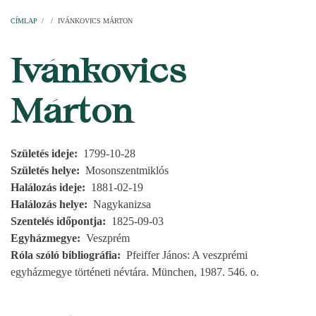
Címlap
Plébániák
Templomok
Egyházi személyek
Esperesi kerületek
Főesperességek
Székeskáptalan
CÍMLAP
/
/
IVÁNKOVICS MÁRTON
MORZSA
Ivánkovics
Márton
Születés ideje
1799-10-28
Születés helye
Mosonszentmiklós
Halálozás ideje
1881-02-19
Halálozás helye
Nagykanizsa
Szentelés időpontja
1825-09-03
Egyházmegye
Veszprém
Róla szóló bibliográfia
Pfeiffer János: A veszprémi
egyházmegye történeti névtára. München, 1987. 546. o.