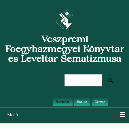
Ugrás
a
tartalomra
Veszprémi
Főegyházmegyei Könyvtár
és Levéltár Sematizmusa
Keresés
Hungarian
English
German
Menü
Main
navigation