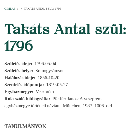
Címlap
Plébániák
Templomok
Egyházi személyek
Esperesi kerületek
Főesperességek
Székeskáptalan
CÍMLAP
/
/
TAKÁTS ANTAL SZÜL: 1796
MORZSA
Takáts Antal szül:
1796
Születés ideje
1796-05-04
Születés helye
Somogysámson
Halálozás ideje
1856-10-20
Szentelés időpontja
1819-05-27
Egyházmegye
Veszprém
Róla szóló bibliográfia
Pfeiffer János: A veszprémi
egyházmegye történeti névtára. München, 1987. 1006. old.
TANULMÁNYOK