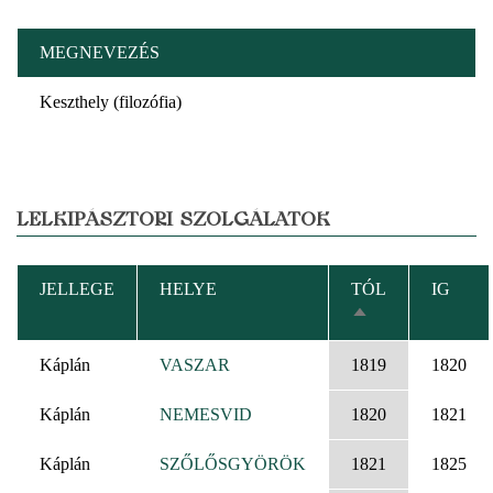
MEGNEVEZÉS
Keszthely (filozófia)
LELKIPÁSZTORI SZOLGÁLATOK
JELLEGE
HELYE
TÓL
IG
CSÖKKENŐ
RENDEZÉS
Káplán
VASZAR
1819
1820
Káplán
NEMESVID
1820
1821
Káplán
SZŐLŐSGYÖRÖK
1821
1825