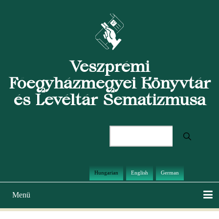
Ugrás
a
tartalomra
Veszprémi
Főegyházmegyei Könyvtár
és Levéltár Sematizmusa
Keresés
Hungarian
English
German
Menü
Main
navigation