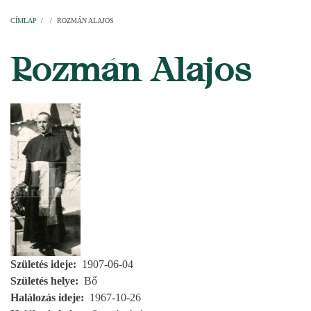
Címlap
Plébániák
Templomok
Egyházi személyek
Esperesi kerületek
Főesperességek
Székeskáptalan
CÍMLAP
/
/
ROZMÁN ALAJOS
MORZSA
Rozmán Alajos
Születés ideje
1907-06-04
Születés helye
Bő
Halálozás ideje
1967-10-26