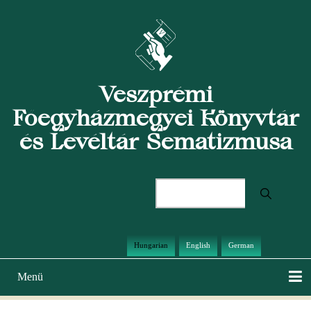
Ugrás
a
tartalomra
Veszprémi
Főegyházmegyei Könyvtár
és Levéltár Sematizmusa
Keresés
Hungarian
English
German
Menü
Main
navigation