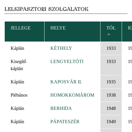
LELKIPÁSZTORI SZOLGÁLATOK
JELLEGE
HELYE
TÓL
I
CSÖKKEN
RENDEZÉS
Káplán
KÉTHELY
1933
1
Kisegítő
LENGYELTÓTI
1933
1
káplán
Káplán
KAPOSVÁR II.
1935
1
Plébános
HOMOKKOMÁROM
1938
1
Káplán
BERHIDA
1948
1
Káplán
PÁPATESZÉR
1949
1