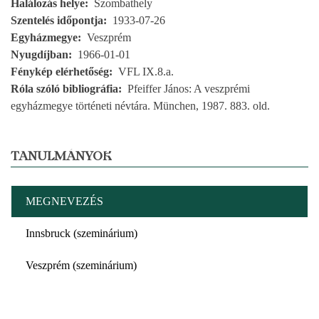
Halálozás helye
Szombathely
Szentelés időpontja
1933-07-26
Egyházmegye
Veszprém
Nyugdíjban
1966-01-01
Fénykép elérhetőség
VFL IX.8.a.
Róla szóló bibliográfia
Pfeiffer János: A veszprémi
egyházmegye történeti névtára. München, 1987. 883. old.
TANULMÁNYOK
MEGNEVEZÉS
Innsbruck (szeminárium)
Veszprém (szeminárium)