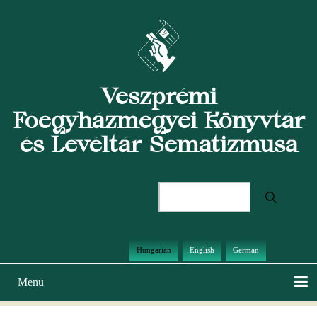
Ugrás
a
tartalomra
Veszprémi
Főegyházmegyei Könyvtár
és Levéltár Sematizmusa
Keresés
Hungarian
English
German
Menü
Main
navigation