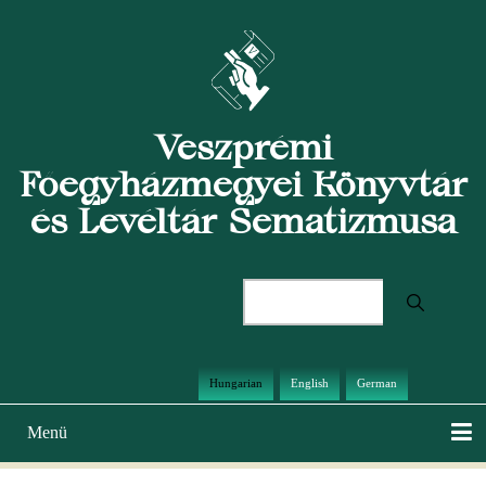
Ugrás
a
tartalomra
Veszprémi
Főegyházmegyei Könyvtár
és Levéltár Sematizmusa
Keresés
Hungarian
English
German
Menü
Main
navigation