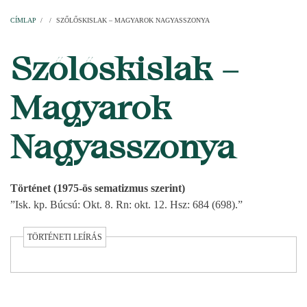
Címlap
Plébániák
Templomok
Egyházi személyek
Esperesi kerületek
Főesperességek
Székeskáptalan
CÍMLAP
/
/
SZŐLŐSKISLAK – MAGYAROK NAGYASSZONYA
MORZSA
Szőlőskislak –
Magyarok
Nagyasszonya
Történet (1975-ös sematizmus szerint)
”Isk. kp. Búcsú: Okt. 8. Rn: okt. 12. Hsz: 684 (698).”
TÖRTÉNETI LEÍRÁS