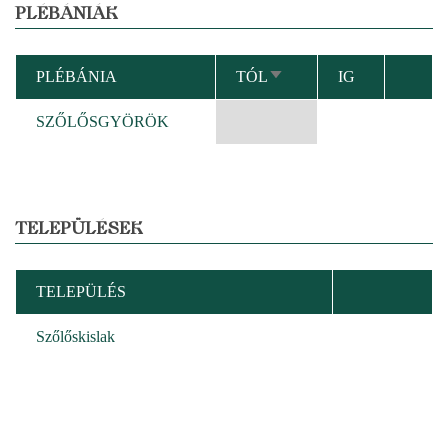
PLÉBÁNIÁK
PLÉBÁNIA
TÓL
IG
NÖVEKVŐ
RENDEZÉS
SZŐLŐSGYÖRÖK
TELEPÜLÉSEK
TELEPÜLÉS
Szőlőskislak