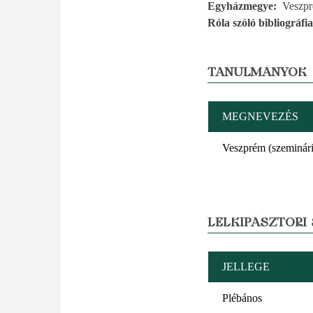
Egyházmegye
Veszp
Róla szóló bibliográfia
TANULMÁNYOK
MEGNEVEZÉS
Veszprém (szeminár
LELKIPÁSZTORI
JELLEGE
Plébános