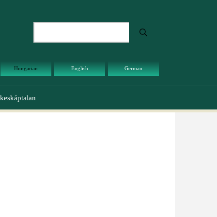
Keresés
Hungarian
English
German
keskáptalan