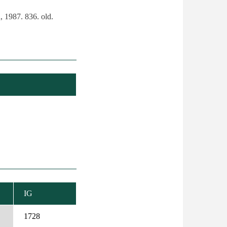
, 1987. 836. old.
IG
NŐ
ÉS
1728