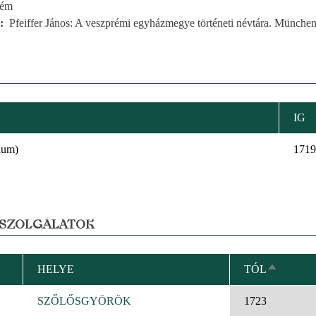
rém
Pfeiffer János: A veszprémi egyházmegye történeti névtára. München
IG
ium)
1719
 SZOLGÁLATOK
HELYE
TÓL
CSÖKKE
RENDEZ
SZŐLŐSGYÖRÖK
1723