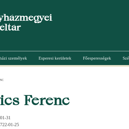
yházmegyei
éltár
házi személyek
Esperesi kerületek
Főesperességek
Szé
ENC
ics Ferenc
01-31
722-01-25