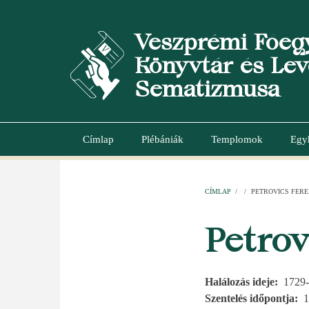
Ugrás
a
Veszprémi Főeg
tartalomra
Könyvtár és Lev
Sematizmusa
Címlap
Plébániák
Templomok
Egy
Main
navigation
CÍMLAP
/
/
PETROVICS FER
MORZSA
Petrov
Halálozás ideje
1729-
Szentelés időpontja
1