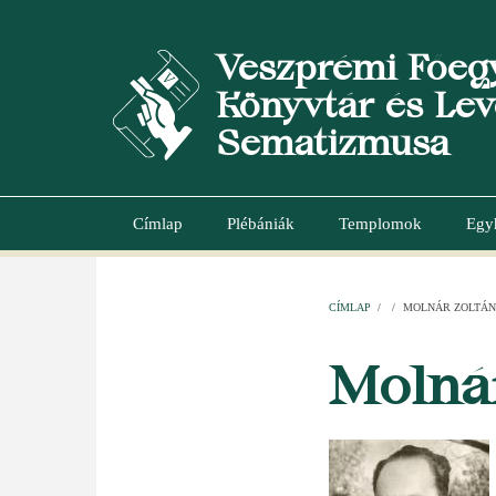
Ugrás
a
Veszprémi Főeg
tartalomra
Könyvtár és Lev
Sematizmusa
Címlap
Plébániák
Templomok
Egy
Main
navigation
CÍMLAP
/
/
MOLNÁR ZOLTÁN
MORZSA
Molná