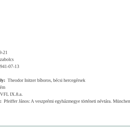
9-21
zabolcs
941-07-13
ly
Theodor Initzer bíboros, bécsi hercegérsek
rém
VFL IX.8.a.
Pfeiffer János: A veszprémi egyházmegye történeti névtára. München