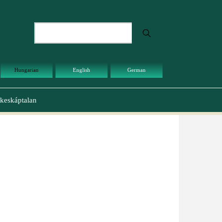
Keresés
Hungarian
English
German
keskáptalan