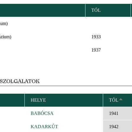
TÓL
ium)
ázium)
1933
1937
 SZOLGÁLATOK
HELYE
TÓL
CSÖK
REND
BABÓCSA
1941
KADARKÚT
1942