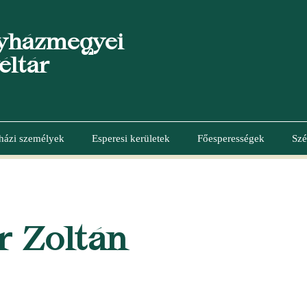
yházmegyei
éltár
házi személyek
Esperesi kerületek
Főesperességek
Szé
r Zoltán