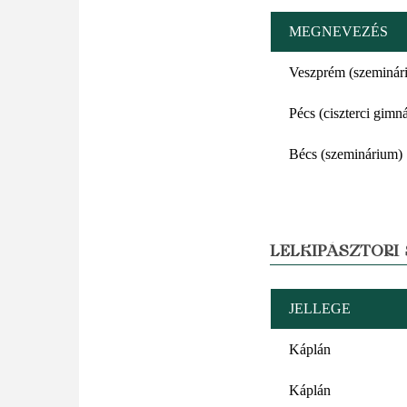
MEGNEVEZÉS
Veszprém (szeminár
Pécs (ciszterci gimn
Bécs (szeminárium)
LELKIPÁSZTORI
JELLEGE
Káplán
Káplán