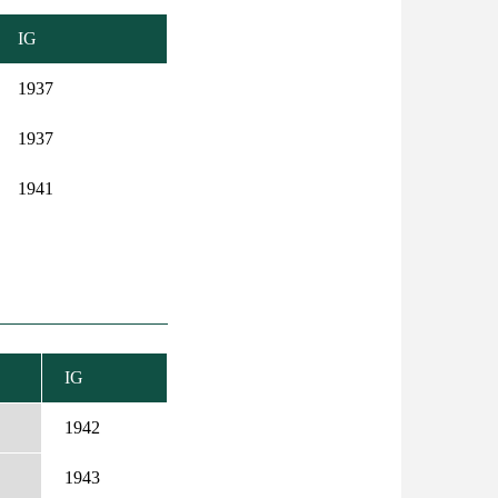
IG
1937
1937
1941
IG
KENŐ
EZÉS
1942
1943