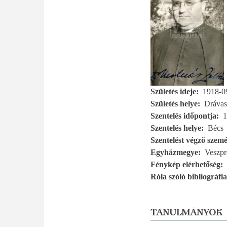
Születés ideje
1918-0
Születés helye
Drávas
Szentelés időpontja
1
Szentelés helye
Bécs
Szentelést végző szemé
Egyházmegye
Veszp
Fénykép elérhetőség
Róla szóló bibliográfia
TANULMÁNYOK