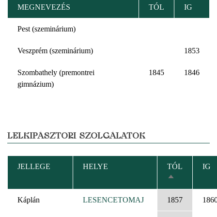
MEGNEVEZÉS
TÓL
IG
Pest (szeminárium)
Veszprém (szeminárium)
1853
Szombathely (premontrei
1845
1846
gimnázium)
LELKIPÁSZTORI SZOLGÁLATOK
JELLEGE
HELYE
TÓL
IG
CSÖKKENŐ
RENDEZÉS
Káplán
LESENCETOMAJ
1857
186