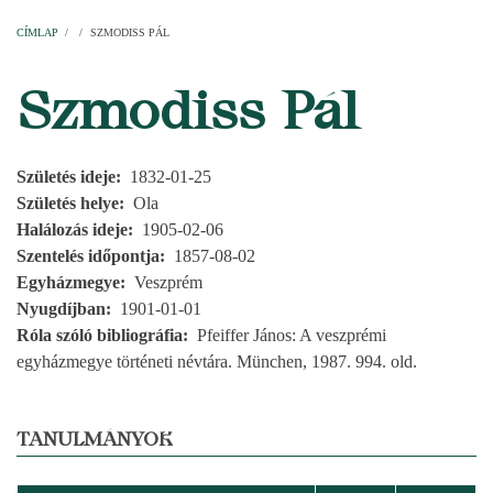
Címlap
Plébániák
Templomok
Egyházi személyek
Esperesi kerületek
Főesperességek
Székeskáptalan
CÍMLAP
/
/
SZMODISS PÁL
MORZSA
Szmodiss Pál
Születés ideje
1832-01-25
Születés helye
Ola
Halálozás ideje
1905-02-06
Szentelés időpontja
1857-08-02
Egyházmegye
Veszprém
Nyugdíjban
1901-01-01
Róla szóló bibliográfia
Pfeiffer János: A veszprémi
egyházmegye történeti névtára. München, 1987. 994. old.
TANULMÁNYOK