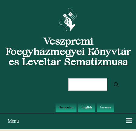
Ugrás
a
tartalomra
Veszprémi
Főegyházmegyei Könyvtár
és Levéltár Sematizmusa
Keresés
Hungarian
English
German
Menü
Main
navigation